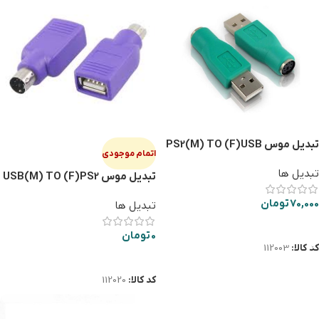
تبدیل موس PS2(M) TO (F)USB
اتمام موجودی
تبدیل ها
تبدیل موس USB(M) TO (F)PS2
70,000
تومان
تبدیل ها
افزودن به سبد خرید
0
تومان
کد کالا:
112003
اطلاعات بیشتر
کد کالا:
112020