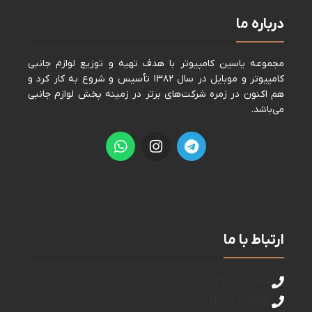
درباره ما
مجموعه ياسين كامپيوتر با هدف تهيه و توزيع لوازم جانبی
كامپيوتر و موبايل در سال ١٣٨٢ تأسيس و شروع به كار كرد و
هم اكنون در زمره شركت‌های برتر در زمينه پخش لوازم جانبی
می‌باشد.
ارتباط با ما
02151706000
02186071154