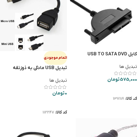
کابل USB TO SATA DVD
اتمام موجودی
LAPTOP تک کابل
تبدیل ها
تبدیل USB مادگی به ذوزنقه
VENOUS C900
575,000
تومان
تبدیل ها
افزودن به سبد خرید
0
تومان
کد کالا:
137118
اطلاعات بیشتر
کد کالا:
112247