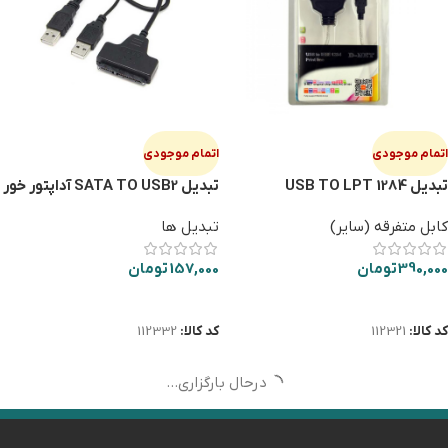
اتمام موجودی
اتمام موجودی
تبدیل USB TO LPT 1284
تبدیل SATA TO USB2 آداپتور خور
سنترونیکس
کابل متفرقه (سایر)
تبدیل ها
390,000
تومان
157,000
تومان
اطلاعات بیشتر
اطلاعات بیشتر
کد کالا:
112321
کد کالا:
112332
درحال بارگزاری...