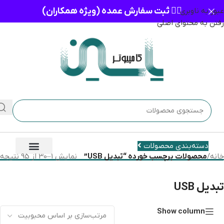
👈🏻 ثبت سفارش عمده (ویژه همکاران)
عبور به ناوبری
رفتن به محتوای اصلی
دسته‌بندی محصولات
خانه
/
محصولات برچسب خورده “تبدیل USB”
نمایش 1–30 از 95 نتیجه
تبدیل USB
Show column