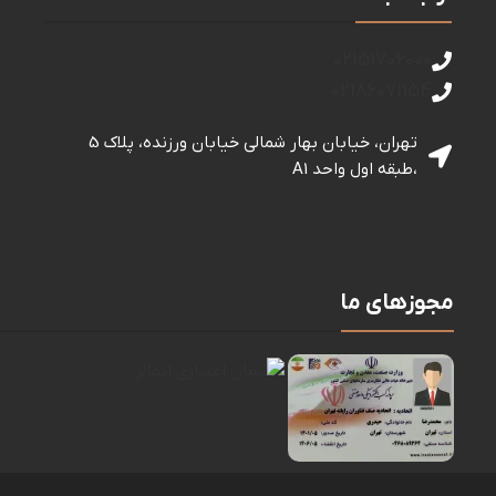
کد کالا:
154081
اتمام موجودی
اتمام موجودی
کابل TSCO 3M TC-72 HDMI
تبدیل 3 به 2 برق TSCO 507
کابل HDMI
,
لوازم جانبی کامپیوتر
محافظ و رابط برق
0
تومان
0
تومان
اطلاعات بیشتر
اطلاعات بیشتر
کد کالا:
128105
کد کالا:
112132