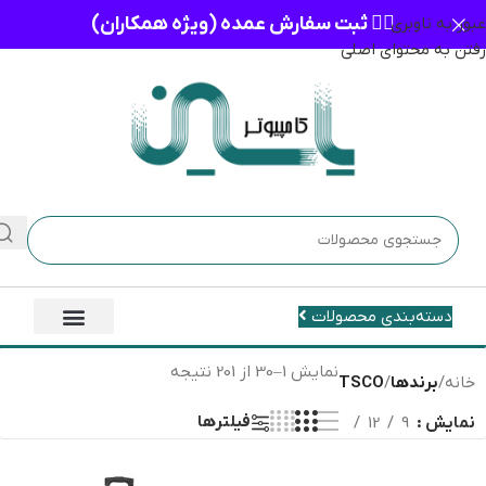
👈🏻 ثبت سفارش عمده (ویژه همکاران)
عبور به ناوبری
رفتن به محتوای اصلی
دسته‌بندی محصولات
نمایش 31–60 از 201 نتیجه
خانه
/
برندها
/
TSCO
/
برگه 2
فیلترها
نمایش
9
12