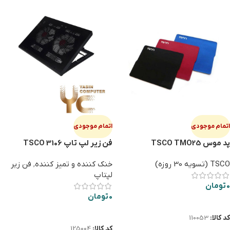
اتمام موجودی
اتمام موجودی
پد موس TSCO TMO25
فن زیر لپ تاپ TSCO 3106
TSCO (تسویه 30 روزه)
خنک کننده و تمیز کننده
,
فن زیر
لپتاپ
0
تومان
0
تومان
اطلاعات بیشتر
اطلاعات بیشتر
کد کالا:
110053
کد کالا:
125004