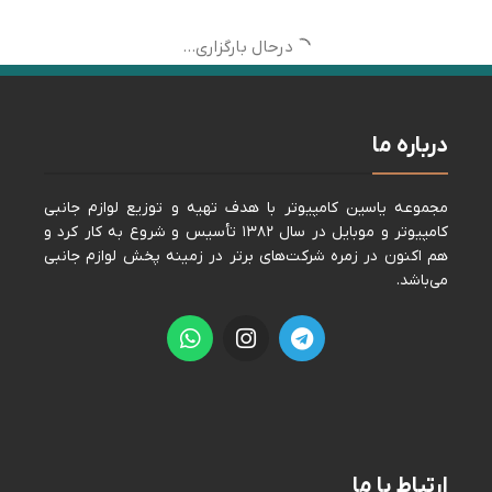
اتمام موجودی
اتمام موجودی
هولدر موبایل TSCO 1203
کابلTSCO 1/5M TC-70 HDMI
پایه و نگهدارنده (HOLDER)
,
لوازم
کابل HDMI
,
لوازم جانبی کامپیوتر
جانبی موبایل
0
تومان
0
تومان
اطلاعات بیشتر
اطلاعات بیشتر
کد کالا:
128104