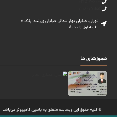
02151706000
02186071154
تهران، خیابان بهار شمالی خيابان ورزنده، پلاک 5
،طبقه اول واحد A1
مجوزهای ما
© کلیه حقوق این وبسایت متعلق به یاسین کامپیوتر می‌باشد