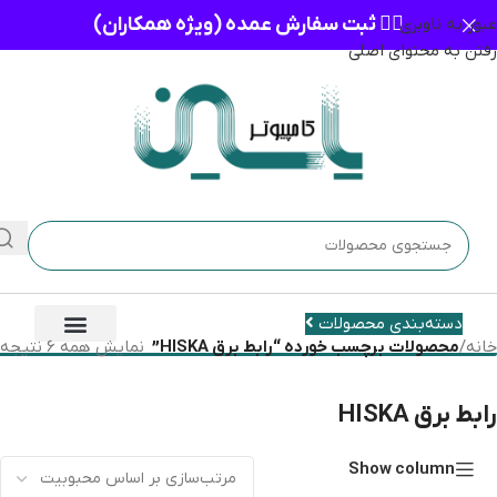
👈🏻 ثبت سفارش عمده (ویژه همکاران)
عبور به ناوبری
رفتن به محتوای اصلی
دسته‌بندی محصولات
خانه
/
محصولات برچسب خورده “رابط برق HISKA”
نمایش همه 6 نتیجه
رابط برق HISKA
Show column