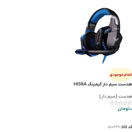
اتمام موجودی
هدست سیم دار گیمینگ HISKA
GAMING GHR 01
هدست (سیم دار)
0
تومان
اطلاعات بیشتر
کد کالا:
150329