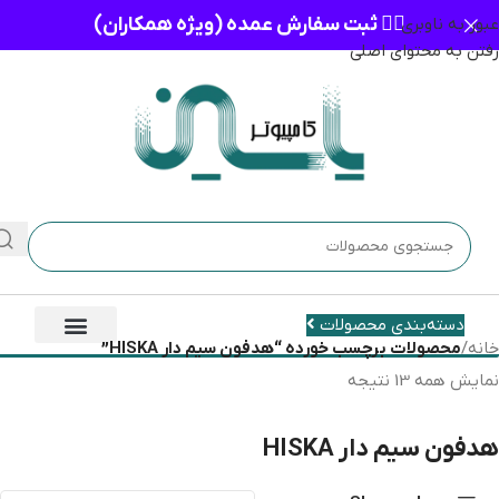
👈🏻 ثبت سفارش عمده (ویژه همکاران)
عبور به ناوبری
رفتن به محتوای اصلی
دسته‌بندی محصولات
خانه
/
محصولات برچسب خورده “هدفون سیم دار HISKA”
نمایش همه 13 نتیجه
هدفون سیم دار HISKA