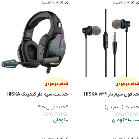
کد کالا:
150247
کد کالا:
150248
اتمام موجودی
اتمام موجودی
هدفون سيم دار HISKA 739
هدست سیم دار گیمینگ HISKA
GAMING GHR 04
هدست (سیم دار)
*جدیدترین ها*
310,000
تومان
0
تومان
اطلاعات بیشتر
اطلاعات بیشتر