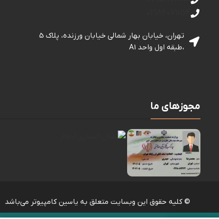
02186071154
تهران، خیابان بهار شمالی خيابان ورزنده، پلاک 5
،طبقه اول واحد A1
مجوزهای ما
© کلیه حقوق این وبسایت متعلق به یاسین کامپیوتر می‌باشد