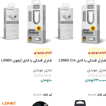
اتمام موجودی
اتمام موجودی
شارژر فندكي با كابل LDNIO C17
شارژر فندكي با كابل آيفون LDNIO
C17
TYPE-C
شارژر موبایل
شارژر موبایل
230,000
تومان
0
تومان
اطلاعات بیشتر
اطلاعات بیشتر
کد کالا:
121079
کد کالا:
121078