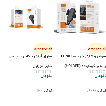
اتمام موجودی
اتمام موجودی
هولدر و شارژر بي سيم LDNIO
شارژر فندکی با کابل تایپ سی
LDNIO C102 160W
MW21 15W
پایه و نگهدارنده (HOLDER)
شارژر موبایل
0
تومان
0
تومان
اطلاعات بیشتر
اطلاعات بیشتر
کد کالا:
154368
کد کالا:
121100