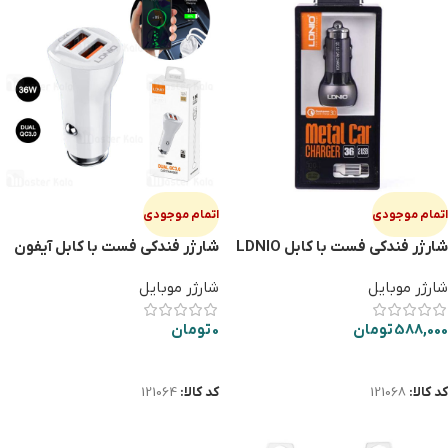
اتمام موجودی
اتمام موجودی
شارژر فندكي فست با كابل LDNIO
شارژر فندكي فست با كابل آيفون
LDNIO C511Q 2PORT
C503Q 2PORT TYPE-C
شارژر موبایل
شارژر موبایل
588,000
تومان
0
تومان
اطلاعات بیشتر
اطلاعات بیشتر
کد کالا:
121068
کد کالا:
121064