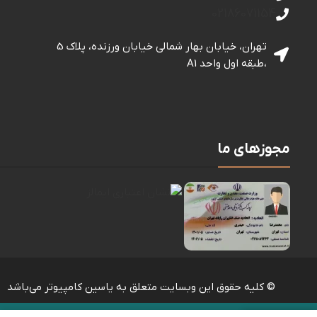
درباره ما
مجموعه ياسين كامپيوتر با هدف تهيه و توزيع لوازم جانبی
كامپيوتر و موبايل در سال ١٣٨٢ تأسيس و شروع به كار كرد و
هم اكنون در زمره شركت‌های برتر در زمينه پخش لوازم جانبی
می‌باشد.
ارتباط با ما
02151706000
02186071154
تهران، خیابان بهار شمالی خيابان ورزنده، پلاک 5