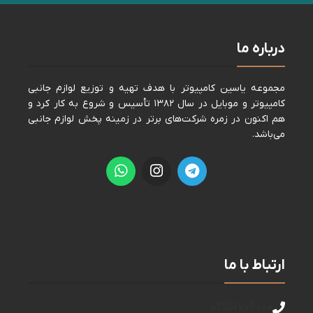
اتمام موجودی
شارژر فندکی فست با کابل دوسر
تایپ سی LDNIO C106 30W
شارژر موبایل
430,000
تومان
اطلاعات بیشتر
کد کالا:
121111