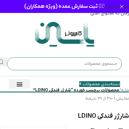
👈🏻 ثبت سفارش عمده (ویژه همکاران)
عبور به ناوبری
رفتن به محتوای اصلی
دسته‌بندی محصولات
خانه
/
محصولات برچسب خورده “شارژر فندکی LDINO”
/
برگه 2
نمایش 31–31 از 31 نتیجه
شارژر فندکی LDINO