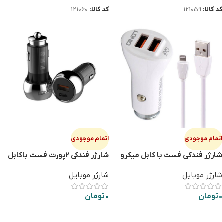
کد کالا:
121059
کد کالا:
121060
اتمام موجودی
اتمام موجودی
شارژر فندكي فست با كابل ميكرو
شارژر فندکی 2پورت فست باکابل
LDNIO C511Q 2PORT
آیفونLDNIO C1
شارژر موبایل
شارژر موبایل
0
تومان
0
تومان
اطلاعات بیشتر
اطلاعات بیشتر