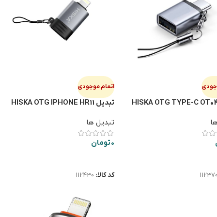
وجودی
اتمام موجودی
تبديل HISKA OTG IPHONE HR11
ها
تبدیل ها
0
تومان
ت بیشتر
اطلاعات بیشتر
11237
کد کالا:
112430