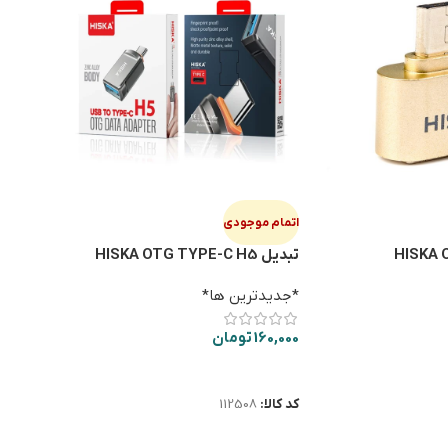
اتمام موجودی
تبدیل HISKA OTG TYPE-C H5
*جدیدترین ها*
160,000
تومان
اطلاعات بیشتر
کد کالا:
112508