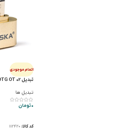
اتمام موجودی
تبدیل HISKA OTG OT 02
تبدیل ها
0
تومان
اطلاعات بیشتر
کد کالا:
112420