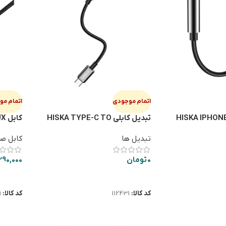
اتمام موجودی
اتمام م
ابلي HISKA IPHONE TO
تبديل كابلي HISKA TYPE-C TO
كا
W26
AUX W22
تبدیل ها
کابل صد
0
تومان
290,000
اطلاعات بیشتر
اطلاعا
کد کالا:
112431
کد کالا:
1