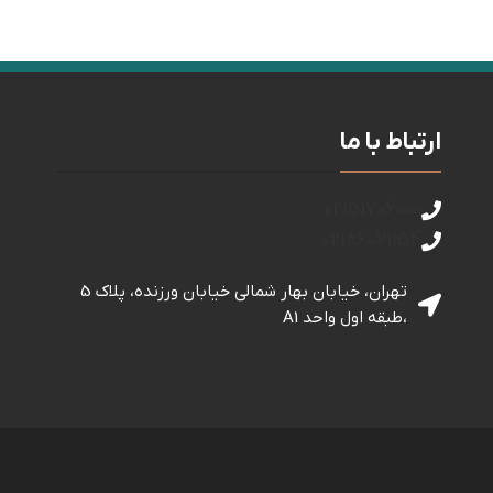
ارتباط با ما
02151706000
02186071154
تهران، خیابان بهار شمالی خيابان ورزنده، پلاک 5
،طبقه اول واحد A1