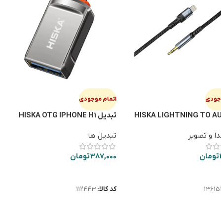
وجودی
اتمام موجودی
بل HISKA LIGHTNING TO AUX
تبدیل HISKA OTG IPHONE H1
ا و تصویر
تبدیل ها
تومان
387,000
تومان
ت بیشتر
اطلاعات بیشتر
13615
کد کالا:
112443