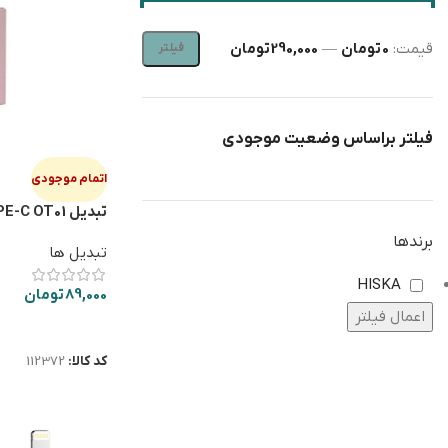
قیمت:
0 تومان
—
290,000 تومان
فیلتر
فیلتر براساس وضعیت موجودی
اتمام موجودی
تبديل HISKA OTG TYPE-C OT01
برندها
تبدیل ها
HISKA
89,000
تومان
اعمال فیلتر
اطلاعات بیشتر
کد کالا:
112372