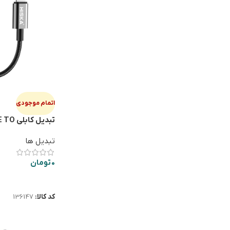
اتمام موجودی
تبديل ك
AUX W24
تبدیل ها
0
تومان
اطلاعات بیشتر
کد کالا:
136147