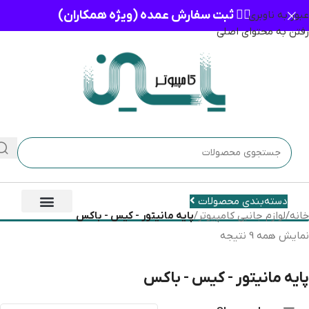
👈🏻 ثبت سفارش عمده (ویژه همکاران)
عبور به ناوبری
رفتن به محتوای اصلی
دسته‌بندی محصولات
خانه
/
لوازم جانبی کامپیوتر
/
پایه مانیتور - کیس - باکس
نمایش همه 9 نتیجه
پایه مانیتور - کیس - باکس