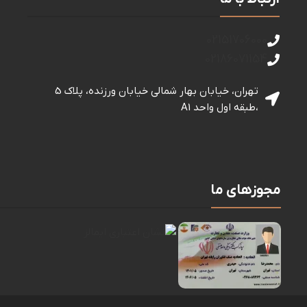
02151706000
02186071154
تهران، خیابان بهار شمالی خيابان ورزنده، پلاک 5
،طبقه اول واحد A1
مجوزهای ما