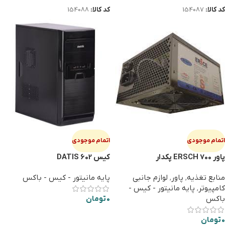
کد کالا:
154087
کد کالا:
154088
اتمام موجودی
اتمام موجودی
پاور ERSCH 700 پکدار
کیس DATIS 602
منابع تغذیه
,
پاور
,
لوازم جانبی
پایه مانیتور - کیس - باکس
کامپیوتر
,
پایه مانیتور - کیس -
باکس
0
تومان
اطلاعات بیشتر
0
تومان