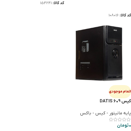
کد کالا:
154241
اطلاعات بیشتر
کد کالا:
108016
اتمام موجودی
کیس DATIS 609
پایه مانیتور - کیس - باکس
0
تومان