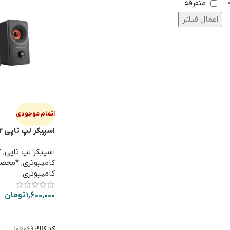
متفرقه
اعمال فیلتر
اتمام موجودی
اس
BT
اسپیکر لپ تاپی
,
*
کامپیوتری
,
کامپیوتری
1,600,000
تومان
اطلاعات بیشتر
کد کالا:
105069