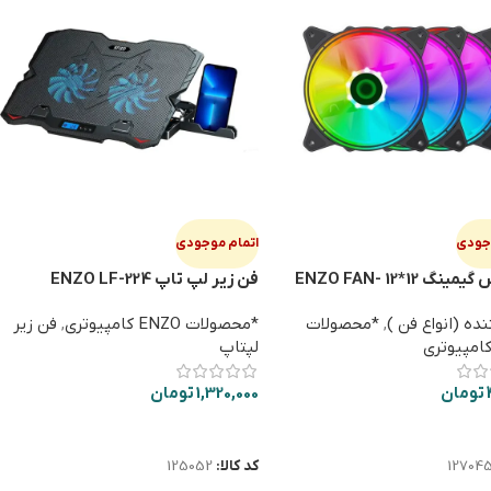
وجودی
اتمام موجودی
فن کیس گیمینگ 12*12 ENZO FAN-
فن زير لپ تاپ ENZO LF-224
ده (انواع فن )
,
*محصولات
*محصولات ENZO کامپیوتری
,
فن زیر
لپتاپ
تومان
1,320,000
تومان
ت بیشتر
اطلاعات بیشتر
12704
کد کالا:
125052