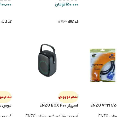
150,000
تومان
,200,000
اطلاعات بیشتر
اطلاعا
کد کالا:
129167
کد کالا:
0
اتمام موجودی
اتمام م
اسپیکر ENZO BOX 400
موس سیم دا
*محصولات ENZO
اسپیکر شارژی
,
*محصولات ENZO
*محصولات ENZO ک