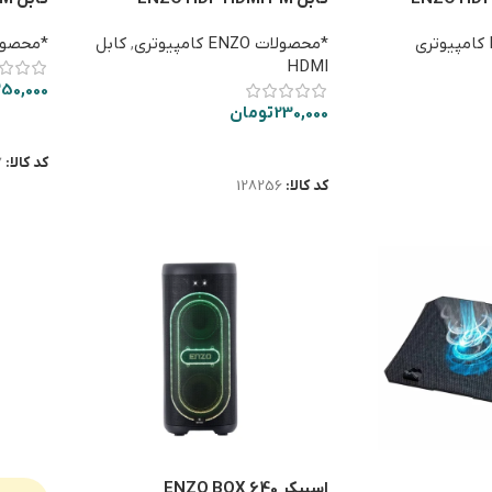
*محصولات ENZO کامپیوتری
,
کابل
*محصولات ENZO ک
HDMI
50,000
230,000
تومان
اطلاعا
اطلاعات بیشتر
کد کالا:
7
کد کالا:
128256
اسپیکر ENZO BOX 640