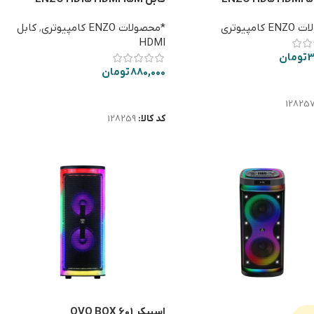
امپیوتری
*محصولات ENZO کامپیوتری
,
کابل
HDMI
3
تومان
880,000
تومان
ت بیشتر
اطلاعات بیشتر
12825
کد کالا:
128259
اسپیکر OVO BOX 601