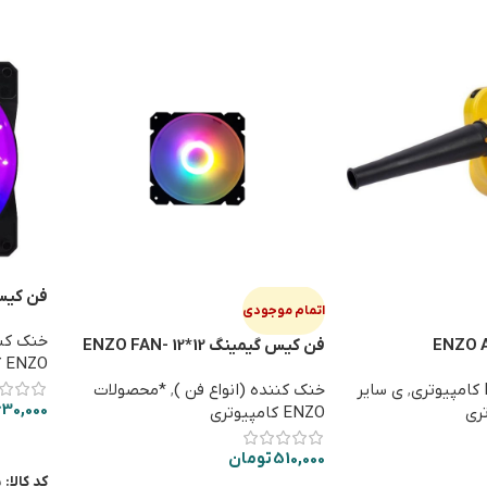
اتمام موجودی
004
خنک کنن
فن کیس گیمینگ 12*12 ENZO FAN-
ENZO کامپیوتری
003
,
ی سایر
خنک کننده (انواع فن )
,
*محصولات
30,000
ری
ENZO کامپیوتری
افزودن
510,000
تومان
کد کالا:
5