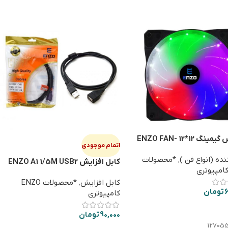
فن کیس گیمینگ 12*12 ENZO FAN-
اتمام موجودی
ده (انواع فن )
,
*محصولات
کابل افزایش ENZO A1 1/5M USB2
کابل افزایش
,
*محصولات ENZO
6
تومان
کامپیوتری
 به سبد خرید
90,000
تومان
12705