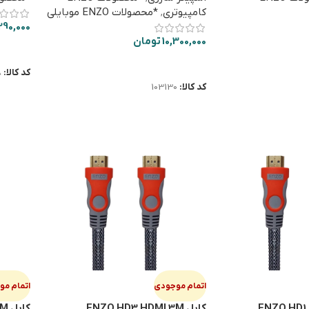
کامپیوتری
,
*محصولات ENZO موبایلی
290,000
10,300,000
تومان
اطلاعا
اطلاعات بیشتر
کد کالا:
8
کد کالا:
103130
اتمام موجودی
اتمام م
کابل ENZO HD3 HDMI 3M
کابل ENZO HD5 HDMI 5M