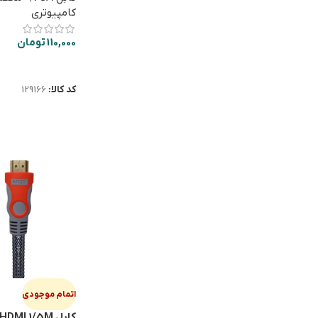
کامپیوتری
110,000
تومان
اطلاعات بیشتر
کد کالا:
129166
اتمام موجودی
کابل ENZO HD1 HDMI 1/5M