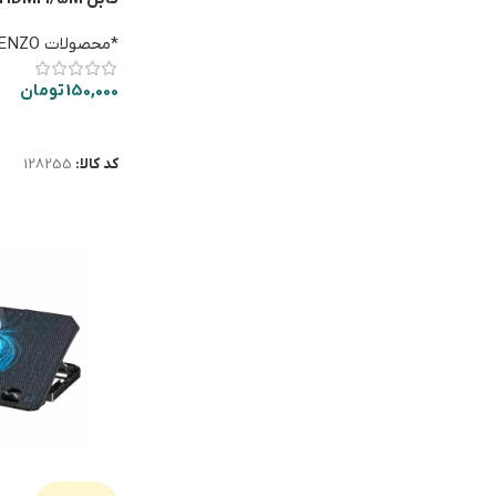
*محصولات ENZO کامپیوتری
150,000
تومان
اطلاعات بیشتر
کد کالا:
128255