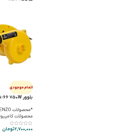
اتمام موجودی
بلوور ENZO A-66 750W
*محصولات ENZO کامپیوتری
محصولات کامپیوت
2,700,000
تومان