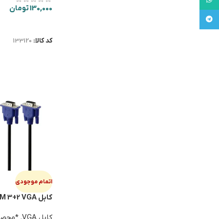
130,000
تومان
تلگرام
اطلاعات بیشتر
کد کالا:
133120
اتمام موجودی
کابل ENZO V321 1/5M 3+2 VGA
کابل VGA
,