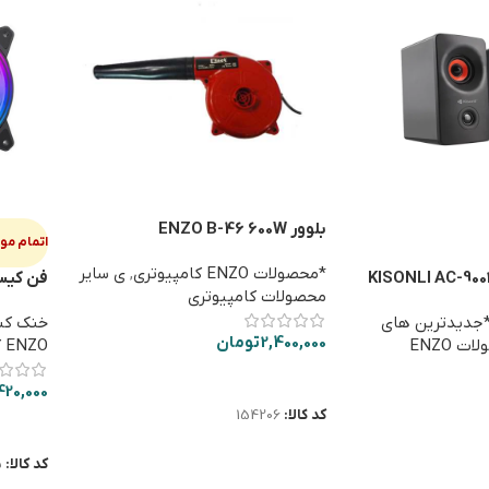
بلوور ENZO B-46 600W
اتمام م
*محصولات ENZO کامپیوتری
,
ی سایر
پیکر لپ تاپی KISONLI AC-9002
محصولات کامپیوتری
002
جدیدترین های
خنک کنن
2,400,000
تومان
*محصولات ENZO
ENZO کامپیوتری
افزودن به سبد خرید
420,000
کد کالا:
154206
اطلاعا
کد کالا:
5