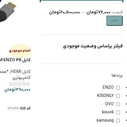
قیمت:
76,000 تومان
—
20,500,000 تومان
فیلتر
فیلتر براساس وضعیت موجودی
اتمام موجودی
کابل HDMI 1/5M ENZO 4K پک طلقی
کابل HDMI
,
برندها
کامپیوتری
ENZO
380,000
تومان
KISONLY
اطلاعات بیشتر
OVO
کد کالا:
128128
kisonli
samsung