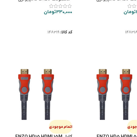
تومان
330,000
تومان
ت بیشتر
اطلاعات بیشتر
14831
کد کالا:
148319
وجودی
اتمام موجودی
کابل ENZO HD15 HDMI 15M