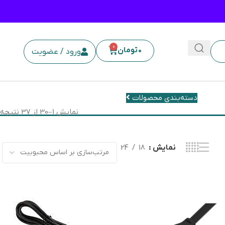
0
0
تومان
ورود / عضویت
دسته‌بندی محصولات
نمایش 1–30 از 37 نتیجه
نمایش
18
24