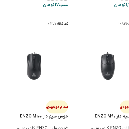
1
تومان
170,000
تومان
ت بیشتر
اطلاعات بیشتر
12826
کد کالا:
129171
وجودی
اتمام موجودی
ر ENZO M90
موس سیم دار ENZO M100
امپیوتری
*محصولات ENZO کامپیوتری