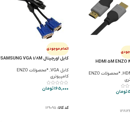
اتمام موجودی
وجودی
کابل اورجینال SAMSUNG VGA 1/8M
کابل VGA
,
*محصولات ENZO
,
*محصولات ENZO
کامپیوتری
ری
165,000
تومان
5
تومان
اطلاعات بیشتر
ت بیشتر
کد کالا:
129095
12812