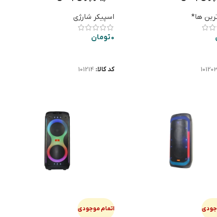
رین ها*
اسپیکر شارژی
0
تومان
ت بیشتر
اطلاعات بیشتر
10120
کد کالا:
101214
وجودی
اتمام موجودی