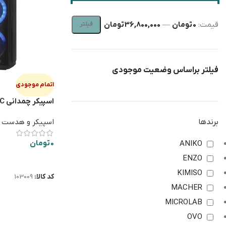
قیمت:
0 تومان
—
36,800,000 تومان
فیلتر
فیلتر براساس وضعیت موجودی
اتمام موجودی
اسپ
601
برندها
اسپیکر و هدست 
0
تومان
ANIKO
ENZO
اطلاعات بیشتر
KIMISO
کد کالا:
103009
MACHER
MICROLAB
OVO