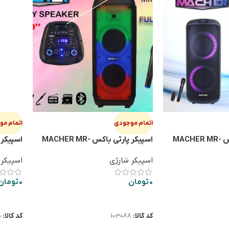
اتمام موجودی
اتمام م
اسپيكر پارتي باكس MACHER MR-
اسپيكر پارتي باكس MACHER MR-
1900
1700
اسپیکر شارژی
اسپیکر 
0
تومان
0
تومان
اطلاعات بیشتر
اطلاعا
کد کالا:
103088
کد کالا:
5