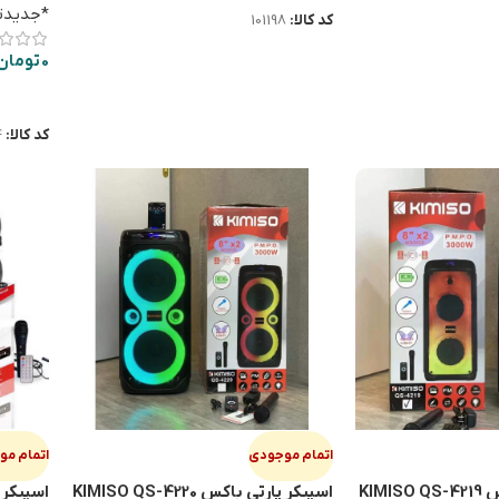
*جدیدت
کد کالا:
101198
0
تومان
اطلاعا
کد کالا:
4
اتمام موجودی
اتمام م
KIM
اسپيكر پارتي باكس KIMISO QS-4220
اسپيكر پارتي