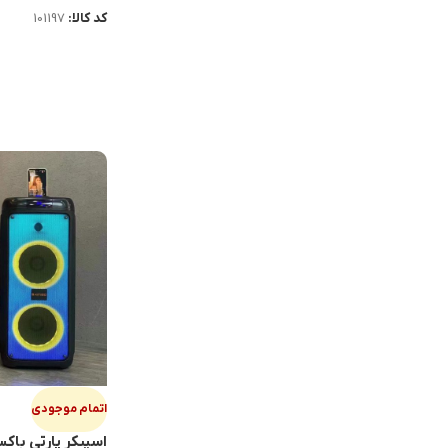
کد کالا:
101197
اتمام موجودی
اسپيكر پارتي باكس ISO QS-4219