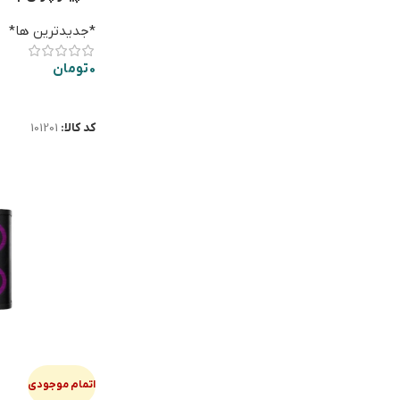
*جدیدترین ها*
0
تومان
اطلاعات بیشتر
کد کالا:
101201
اتمام موجودی