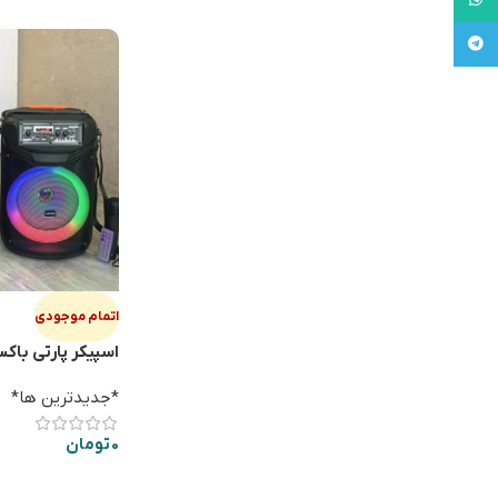
تلگرام
اتمام موجودی
اسپيكر پارتي باكس ISO QS-844
*جدیدترین ها*
0
تومان
اطلاعات بیشتر