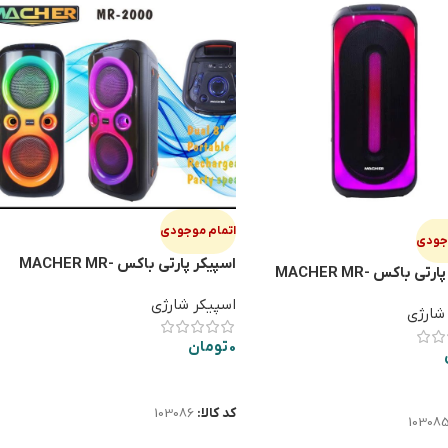
اتمام موجودی
وجودی
اسپيكر پارتي باكس MACHER MR-
اسپيكر پارتي باكس MACHER MR-
2000
اسپیکر شارژی
شارژی
0
تومان
اطلاعات بیشتر
ت بیشتر
کد کالا:
103086
10308