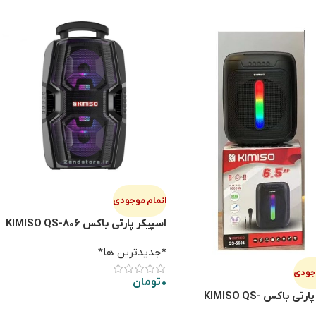
اتمام موجودی
اسپيكر پارتي باكس KIMISO QS-806
*جدیدترین ها*
وجودی
0
تومان
اسپيكر پارتي باكس KIMISO QS-
اطلاعات بیشتر