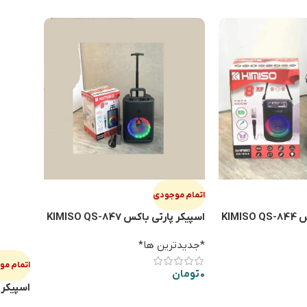
اتمام موجودی
KIM
اسپيكر پارتي باكس KIMISO QS-847
*جدیدترین ها*
اتمام م
0
تومان
اطلاعات بیشتر
5604