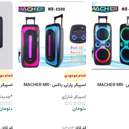
اتمام موجودی
اتمام م
اسپيكر پارتي باكس MACHER MR-
اسپيكر پارتي باكس MACHER MR-
8603
2200
اسپیکر شارژی
*جدیدت
0
تومان
0
تومان
اطلاعات بیشتر
اطلاعا
کد کالا:
103084
کد کالا:
5