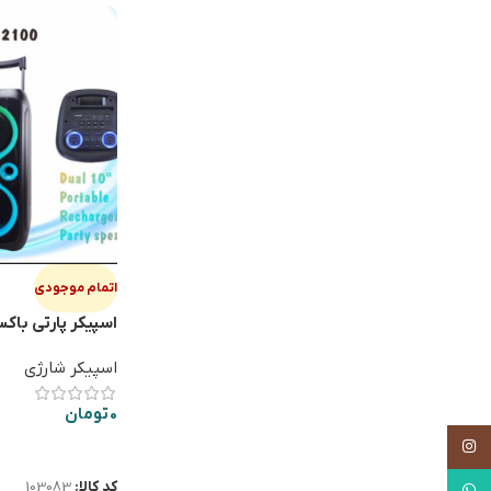
اتمام موجودی
2100
اسپیکر شارژی
0
تومان
اینستاگرام
اطلاعات بیشتر
کد کالا:
103083
واتساپ