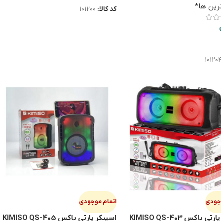
رین ها*
کد کالا:
101200
ت بیشتر
10120
وجودی
اتمام موجودی
 باكس KIMISO QS-403
اسپيكر پارتي باكس KIMISO QS-405