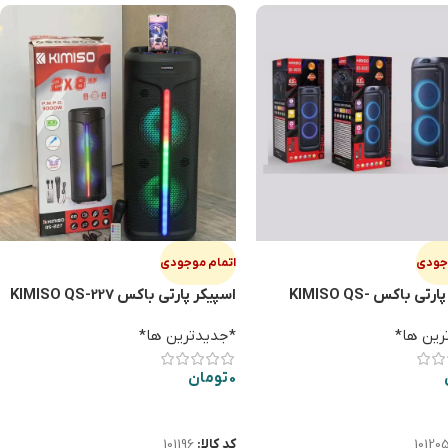
وجودی
اتمام موجودی
اسپيكر پارتي باكس KIMISO QS-
اسپيكر پارتي باكس KIMISO QS-227
رین ها*
*جدیدترین ها*
0
تومان
ت بیشتر
اطلاعات بیشتر
10120
کد کالا:
101196