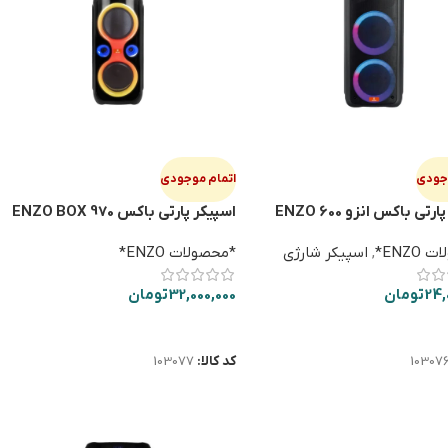
وجودی
اتمام موجودی
رتی باکس انزو ENZO 600
اسپیکر پارتی باکس ENZO BOX 970
ENZO*
,
اسپیکر شارژی
*محصولات ENZO*
24,
تومان
32,000,000
تومان
ت بیشتر
اطلاعات بیشتر
10307
کد کالا:
103077