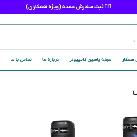
👈🏻 ثبت سفارش عمده (ویژه همکاران)
 همکار
مجله یاسین کامپیوتر
درباره ما
تماس با ما
س