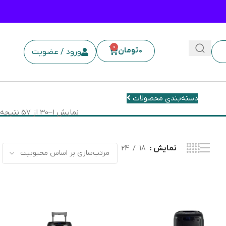
0
0
تومان
ورود / عضویت
دسته‌بندی محصولات
نمایش 1–30 از 57 نتیجه
نمایش
18
24