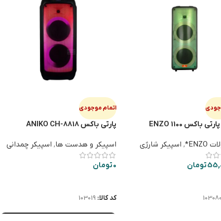
وجودی
اتمام موجودی
تی باکس ENZO 1100
پارتی باکس ANIKO CH-8818
ENZO*
,
اسپیکر شارژی
اسپیکر و هدست ها
,
اسپیکر چمدانی
55,
تومان
0
تومان
ت بیشتر
اطلاعات بیشتر
10308
کد کالا:
103019