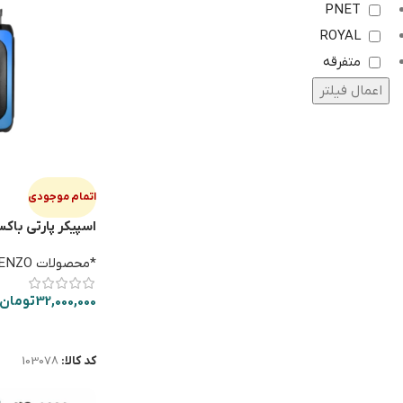
PNET
ROYAL
متفرقه
اعمال فیلتر
اتمام موجودی
اسپیکر پارتی باکس O 990
*محصولات ENZO*
32,000,000
تومان
اطلاعات بیشتر
کد کالا:
103078