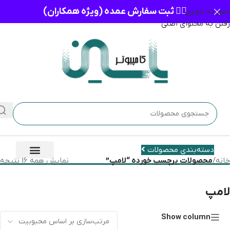
👈🏻 ثبت سفارش عمده (ویژه همکاران)
عبور به ناوبری
رفتن به محتوای اصلی
دسته‌بندی محصولات
خانه
/
محصولات برچسب خورده “لامپ”
نمایش همه 16 نتیجه
لامپ
Show column