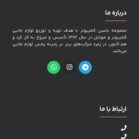
درباره ما
مجموعه ياسين كامپيوتر با هدف تهيه و توزيع لوازم جانبی
كامپيوتر و موبايل در سال ١٣٨٢ تأسيس و شروع به كار كرد و
هم اكنون در زمره شركت‌های برتر در زمينه پخش لوازم جانبی
می‌باشد.
ارتباط با ما
02151706000
02186071154