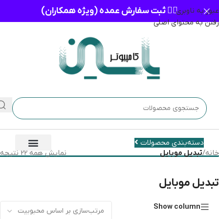
👈🏻 ثبت سفارش عمده (ویژه همکاران)
عبور به ناوبری
رفتن به محتوای اصلی
دسته‌بندی محصولات
خانه
/
تبدیل موبایل
نمایش همه 22 نتیجه
تبدیل موبایل
Show column