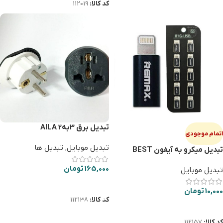
کد کالا:
112019
تبدیل برق 3به2 AILA
اتمام موجودی
تبدیل موبایل
,
تبدیل ها
تبدیل میکرو به آیفون BEST
165,000
تومان
تبدیل موبایل
افزودن به سبد خرید
10,000
تومان
کد کالا:
112138
اطلاعات بیشتر
کد کالا:
112157