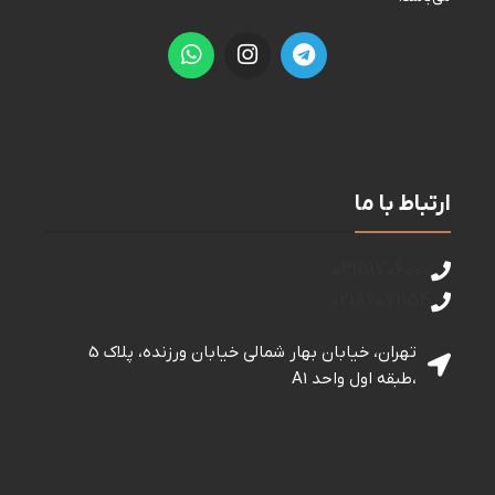
ارتباط با ما
02151706000
02186071154
تهران، خیابان بهار شمالی خيابان ورزنده، پلاک 5
،طبقه اول واحد A1