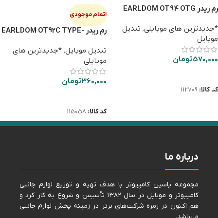
رم ریدر EARLDOM OT94 OTG
اتمام موجودی
LIGHTNING
*جدیدترین های موبایلی
,
تبدیل
رم ریدر EARLDOM OT92C TYPE-
موبایل
C
تبدیل موبایل
,
*جدیدترین های
570,000
تومان
موبایلی
افزودن به سبد خرید
360,000
تومان
کد کالا:
112709
اطلاعات بیشتر
کد کالا:
115058
درباره ما
مجموعه ياسين كامپيوتر با هدف تهيه و توزيع لوازم جانبی
كامپيوتر و موبايل در سال ١٣٨٢ تأسيس و شروع به كار كرد و
هم اكنون در زمره شركت‌های برتر در زمينه پخش لوازم جانبی
می‌باشد.