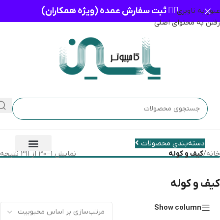
👈🏻 ثبت سفارش عمده (ویژه همکاران)
عبور به ناوبری
رفتن به محتوای اصلی
دسته‌بندی محصولات
خانه
/
کیف و کوله
نمایش 1–30 از 311 نتیجه
کیف و کوله
Show column