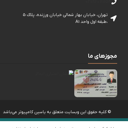
02186071154
تهران، خیابان بهار شمالی خيابان ورزنده، پلاک 5
،طبقه اول واحد A1
مجوزهای ما
© کلیه حقوق این وبسایت متعلق به یاسین کامپیوتر می‌باشد