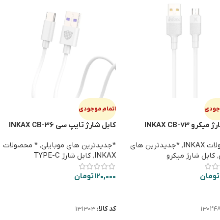
وجودی
اتمام موجودی
کرو INKAX CB-73
کابل شارژ تایپ سی INKAX CB-36
 INKAX
,
*جدیدترین های
*جدیدترین های موبایلی
,
* محصولات
,
کابل شارژ میکرو
INKAX
,
کابل شارژ TYPE-C
تومان
120,000
تومان
ت بیشتر
اطلاعات بیشتر
13024
کد کالا:
131303