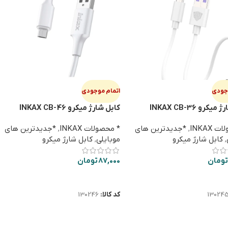
وجودی
اتمام موجودی
کرو INKAX CB-36
کابل شارژ میکرو INKAX CB-46
 INKAX
,
*جدیدترین های
* محصولات INKAX
,
*جدیدترین های
,
کابل شارژ میکرو
موبایلی
,
کابل شارژ میکرو
تومان
87,000
تومان
ت بیشتر
اطلاعات بیشتر
13024
کد کالا:
130246