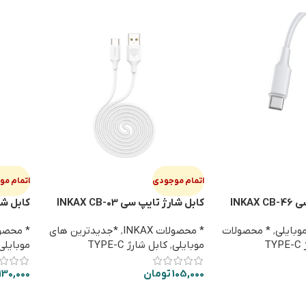
اتمام موجودی
اتمام م
INKA
کابل شارژ تایپ سی INKAX CB-03
کابل شارژ ت
استندی
وبایلی
,
* محصولات
* محصولات INKAX
,
*جدیدترین های
* محصولات
T
موبایلی
,
کابل شارژ TYPE-C
موبایلی
105,000
تومان
130,000
اطلاعات بیشتر
اطلاعا