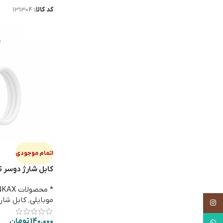
کد کالا:
131304
اتمام موجودی
CB-58 60W
* محصولات INKAX
موبایلی
,
کابل شارژ PE-C
اینستاگرام
140,000
تومان
واتساپ