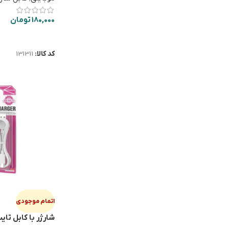
180,000
تومان
اطلاعات بیشتر
کد کالا:
131311
اتمام موجودی
06