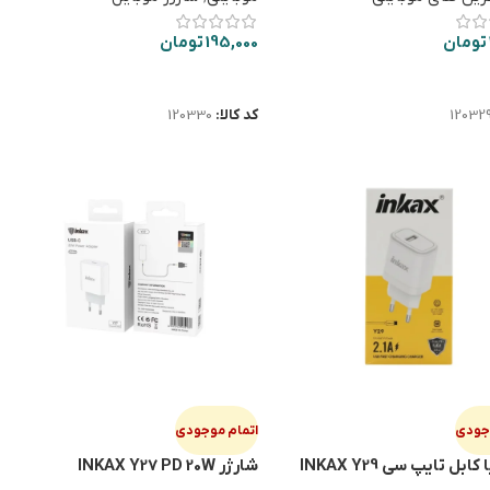
تومان
195,000
تومان
ت بیشتر
اطلاعات بیشتر
12032
کد کالا:
120330
وجودی
اتمام موجودی
ابل تایپ سی INKAX Y29
شارژر INKAX Y27 PD 20W