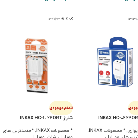
ت بیشتر
اطلاعات بیشتر
13131
کد کالا:
132163
وجودی
اتمام موجودی
شارژ INKAX HC-10 2PORT
یواری
,
* محصولات INKAX
,
* محصولات INKAX
,
*جدیدترین های
ین های موبایلی
موبایلی
,
شارژر موبایل