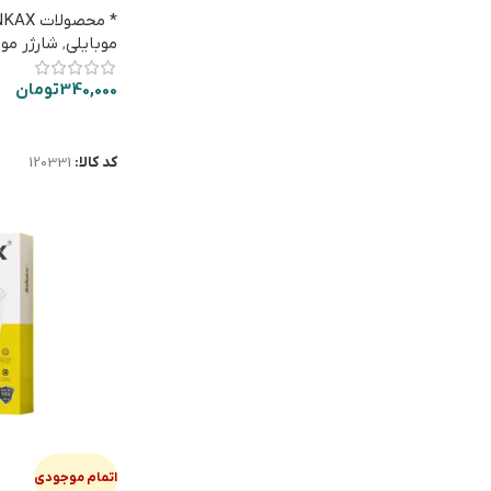
* محصولات INKAX
موبایلی
,
شارژر مو
340,000
تومان
اطلاعات بیشتر
کد کالا:
120331
اتمام موجودی