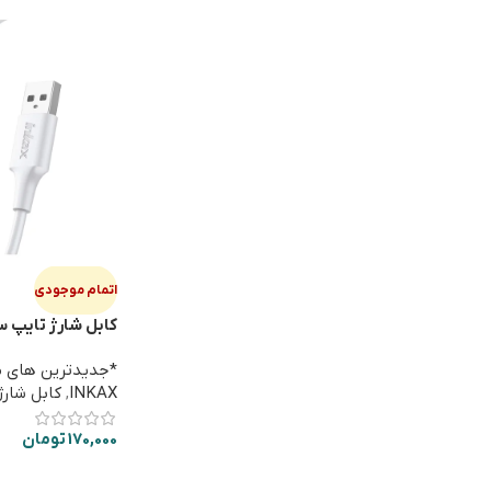
اتمام موجودی
کابل شارژ تایپ سی X CB-46
*جدیدترین های م
INKAX
,
کابل شارژ YPE-C
170,000
تومان
اطلاعات بیشتر