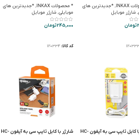
 INKAX
,
*جدیدترین های
* محصولات INKAX
,
*جدیدترین های
,
شارژر موبایل
موبایلی
,
شارژر موبایل
تومان
245,000
تومان
ت بیشتر
اطلاعات بیشتر
12033
کد کالا:
120334
شارژر با کابل تایپ سی به آیفون HC-
شارژر با کابل تایپ سی به آیفون HC-
04 PD 20W
11