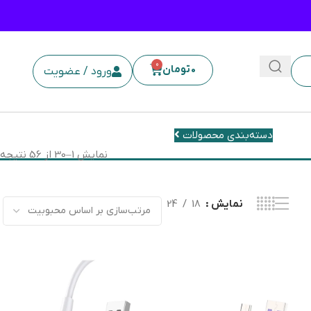
0
0
تومان
ورود / عضویت
دسته‌بندی محصولات
نمایش 1–30 از 56 نتیجه
نمایش
18
24