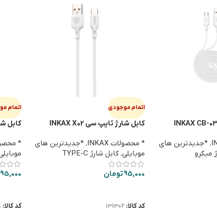
اتمام موجودی
اتمام م
ابل شارژ میکرو INKAX CB-03
کابل شارژ تایپ سی INKAX X02
کابل شارژ می
,
*جدیدترین های
* محصولات INKAX
,
*جدیدترین های
* محصولات
 میکرو
موبایلی
,
کابل شارژ TYPE-C
موبایلی
95,000
تومان
95,000
اطلاعات بیشتر
اطلاعا
کد کالا:
131302
کد کالا:
8