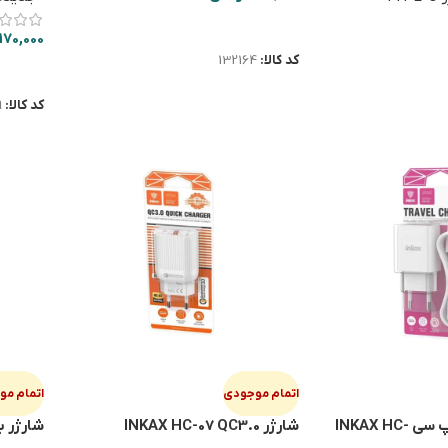
افزودن به سبد خرید
170,000
کد کالا:
132164
اطلاعا
کد کالا:
9
اتمام موجودی
اتمام م
شارژر با کابل تایپ سی INKAX HC-
شارژر INKAX HC-07 QC3.0
شارژر با ک