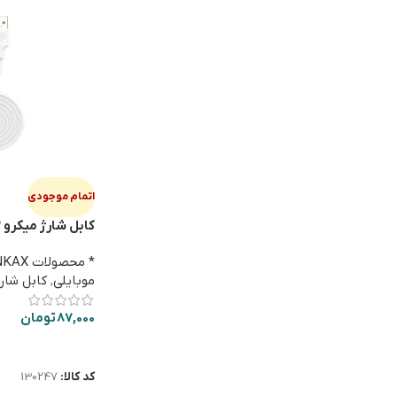
اتمام موجودی
ک
استندی
* محصولات INKAX
موبایلی
,
کابل شارژ
87,000
تومان
اطلاعات بیشتر
کد کالا:
130247