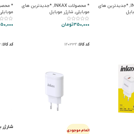
,
*جدیدترین های
* محصولات INKAX
,
*جدیدترین های
* محصولات
بایل
موبایلی
,
شارژر موبایل
موبایلی
350,000
تومان
250,000
اطلاعات بیشتر
اطلاعا
کد کالا:
120332
کد کالا:
3
اتمام موجودی
 PD 20W