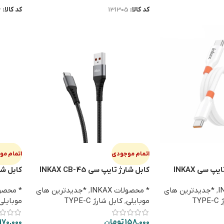
کد کالا:
131305
کد کالا:
6
اتمام موجودی
اتمام م
کابل شارژ دوسر تایپ سی INKAX
کابل شارژ تایپ سی INKAX CB-45
5 60W
,
*جدیدترین های
* محصولات INKAX
,
*جدیدترین های
* محصولات
TY
موبایلی
,
کابل شارژ TYPE-C
موبایلی
158,000
تومان
170,000