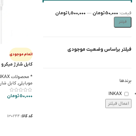
قیمت:
50,000 تومان
—
1,500,000 تومان
فیلتر
فیلتر براساس وضعیت موجودی
اتمام موجودی
کابل شارژ میکرو INKAX X01
* محصولات INKAX
برندها
موبایلی
,
کابل شارژ
INKAX
50,000
تومان
اعمال فیلتر
اطلاعات بیشتر
کد کالا:
130244