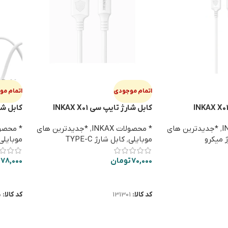
اتمام موجودی
اتمام م
کابل شارژ تایپ سی INKAX X01
کابل شارژ می
,
*جدیدترین های
* محصولات INKAX
,
*جدیدترین های
* محصولات
 میکرو
موبایلی
,
کابل شارژ TYPE-C
موبایلی
70,000
تومان
78,000
اطلاعات بیشتر
اطلاعا
کد کالا:
131301
کد کالا:
5