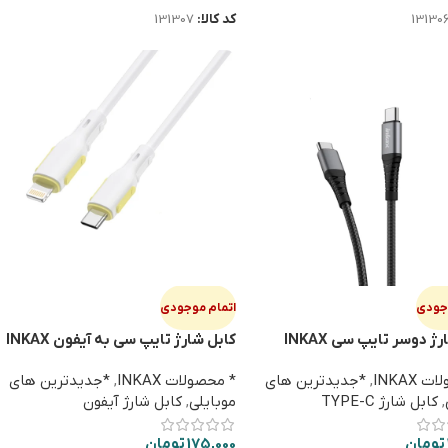
13130
کد کالا:
131307
وجودی
اتمام موجودی
کابل شارژ دوسر تایپ سی INKAX
کابل شارژ تایپ سی به آیفون INKAX
CB-59 27W
CB-4
 INKAX
,
*جدیدترین های
* محصولات INKAX
,
*جدیدترین های
,
کابل شارژ TYPE-C
موبایلی
,
کابل شارژ آیفون
تومان
175,000
تومان