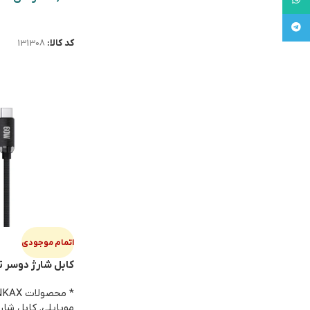
اطلاعات بیشتر
تلگرام
کد کالا:
131308
اتمام موجودی
CB-53 60W
* محصولات INKAX
موبایلی
,
کابل شارژ PE-C