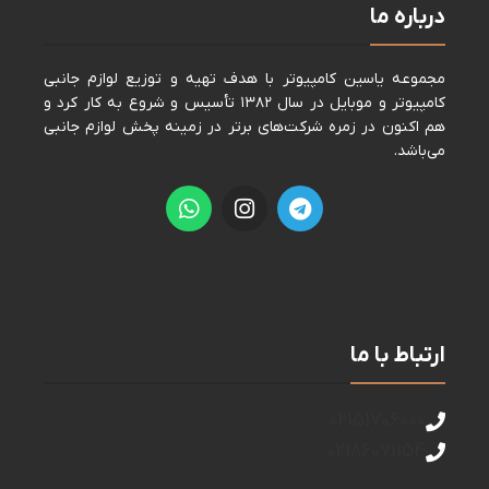
درباره ما
مجموعه ياسين كامپيوتر با هدف تهيه و توزيع لوازم جانبی
كامپيوتر و موبايل در سال ١٣٨٢ تأسيس و شروع به كار كرد و
هم اكنون در زمره شركت‌های برتر در زمينه پخش لوازم جانبی
می‌باشد.
ارتباط با ما
02151706000
02186071154