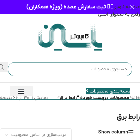
👈🏻 ثبت سفارش عمده (ویژه همکاران)
عبور به ناوبری
رفتن به محتوای اصلی
دسته‌بندی محصولات
خانه
/
محصولات برچسب خورده “رابط برق”
نمایش 1–30 از 66 نتیجه
رابط برق
Show column