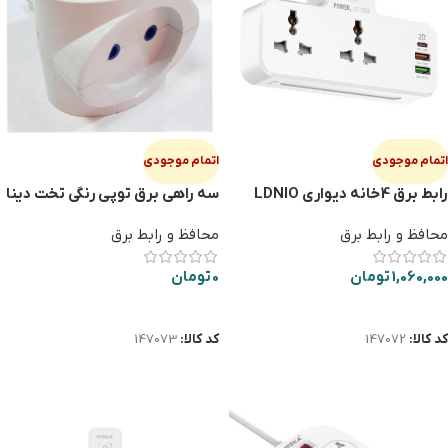
اتمام موجودی
اتمام موجودی
رابط برق 4خانه دیواری LDNIO
سه راهی برق توپی رنگی تخت دینا
SC2311
محافظ و رابط برق
محافظ و رابط برق
1,060,000
تومان
0
تومان
اطلاعات بیشتر
اطلاعات بیشتر
کد کالا:
147072
کد کالا:
147073