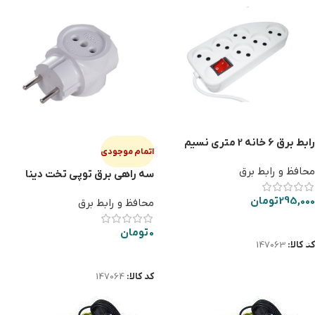
رابط برق 6 خانه 2 متری نسیم
اتمام موجودی
محافظ و رابط برق
سه راهی برق توپی تخت دینا
295,000
تومان
محافظ و رابط برق
افزودن به سبد خرید
0
تومان
کد کالا:
147063
اطلاعات بیشتر
کد کالا:
147064