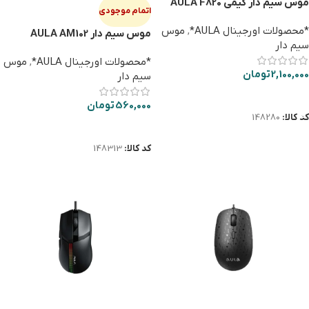
موس سیم دار گیمی AULA F820
اتمام موجودی
BLACK
*محصولات اورجینال AULA*
,
موس
موس سیم دار AULA AM102
سیم دار
*محصولات اورجینال AULA*
,
موس
2,100,000
تومان
سیم دار
افزودن به سبد خرید
560,000
تومان
کد کالا:
148280
اطلاعات بیشتر
کد کالا:
148313