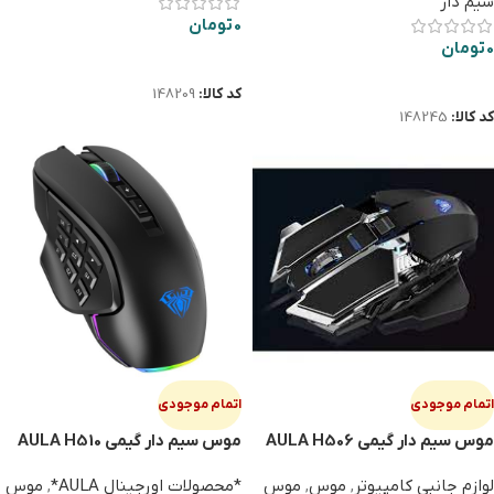
سیم دار
0
تومان
0
تومان
اطلاعات بیشتر
اطلاعات بیشتر
کد کالا:
148209
کد کالا:
148245
اتمام موجودی
اتمام موجودی
موس سیم دار گیمی AULA H506
موس سیم دار گیمی AULA H510
لوازم جانبی کامپیوتر
,
موس
,
موس
*محصولات اورجینال AULA*
,
موس