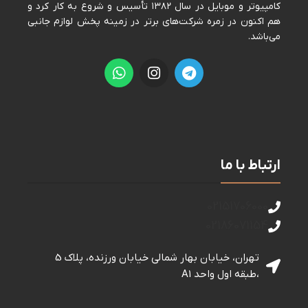
كامپيوتر و موبايل در سال ١٣٨٢ تأسيس و شروع به كار كرد و
هم اكنون در زمره شركت‌های برتر در زمينه پخش لوازم جانبی
می‌باشد.
ارتباط با ما
02151706000
02186071154
تهران، خیابان بهار شمالی خيابان ورزنده، پلاک 5
،طبقه اول واحد A1