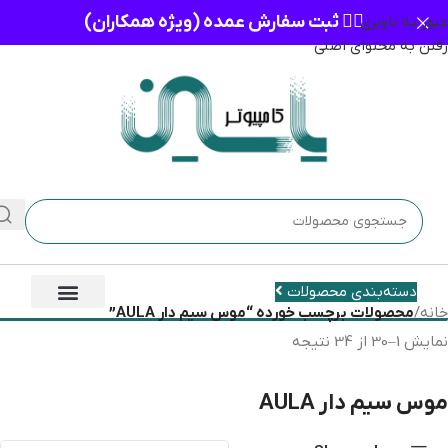
👈🏻 ثبت سفارش عمده (ویژه همکاران)
عبور به ناوبری
رفتن به محتوای اصلی
دسته‌بندی محصولات
خانه
/
محصولات برچسب خورده “موس سیم دار AULA”
نمایش 1–30 از 34 نتیجه
موس سیم دار AULA