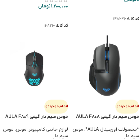
1,200,000
تومان
اطلاعات بیشتر
اطلاعات بیشتر
کد کالا:
148246
کد کالا:
148210
اتمام موجودی
اتمام موجودی
موس سیم دار گیمی AULA F808
موس سیم دار گیمی AULA F809
*محصولات اورجینال AULA*
,
موس
لوازم جانبی کامپیوتر
,
موس
,
موس
سیم دار
سیم دار