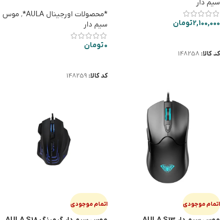
سیم دار
*محصولات اورجینال AULA*
,
موس
2,100,000
تومان
سیم دار
افزودن به سبد خرید
0
تومان
کد کالا:
148258
اطلاعات بیشتر
کد کالا:
148259
اتمام موجودی
اتمام موجودی