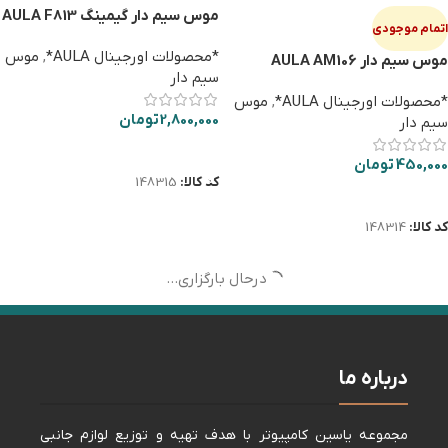
موس سیم دار گیمینگ AULA F813
اتمام موجودی
PRO
*محصولات اورجینال AULA*
,
موس
موس سیم دار AULA AM106
سیم دار
*محصولات اورجینال AULA*
,
موس
2,800,000
تومان
سیم دار
افزودن به سبد خرید
450,000
تومان
کد کالا:
148315
اطلاعات بیشتر
کد کالا:
148314
درحال بارگزاری...
درباره ما
مجموعه ياسين كامپيوتر با هدف تهيه و توزيع لوازم جانبی