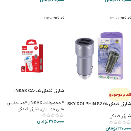
اطلاعات بیشتر
اطلاعات بیشتر
کد کالا:
121161
کد کالا:
121160
شارژر فندکی INKAX CA-05
اتمام موجودی
2PORT
* محصولات INKAX
,
*جدیدترین
شارژر فندکی SKY DOLPHIN SZ25
های موبایلی
,
شارژر فندکی
شارژر فندکی
275,000
تومان
220,000
تومان
افزودن به سبد خرید