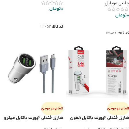
جانبی موبایل
0
تومان
0
تومان
اطلاعات بیشتر
اطلاعات بیشتر
کد کالا:
121052
کد کالا:
121054
اتمام موجودی
اتمام موجودی
شارژر فندکی 2پورت باکابل آیفون
شارژر فندکی 2پورت باکابل میکرو
LDNIO C302
LDNIO C29