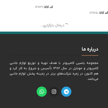
اطلاعات بیشتر
کد کالا:
121169
کد کالا:
121165
درحال بارگزاری...
درباره ما
مجموعه ياسين كامپيوتر با هدف تهيه و توزيع لوازم جانبی
كامپيوتر و موبايل در سال ١٣٨٢ تأسيس و شروع به كار كرد و
هم اكنون در زمره شركت‌های برتر در زمينه پخش لوازم جانبی
می‌باشد.