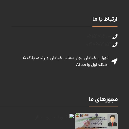
ارتباط با ما
02151706000
02186071154
تهران، خیابان بهار شمالی خيابان ورزنده، پلاک 5
،طبقه اول واحد A1
مجوزهای ما