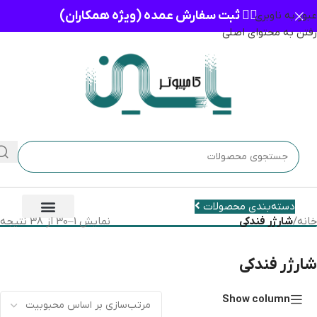
👈🏻 ثبت سفارش عمده (ویژه همکاران)
عبور به ناوبری
رفتن به محتوای اصلی
دسته‌بندی محصولات
خانه
/
شارژر فندکی
نمایش 1–30 از 38 نتیجه
شارژر فندکی
Show column