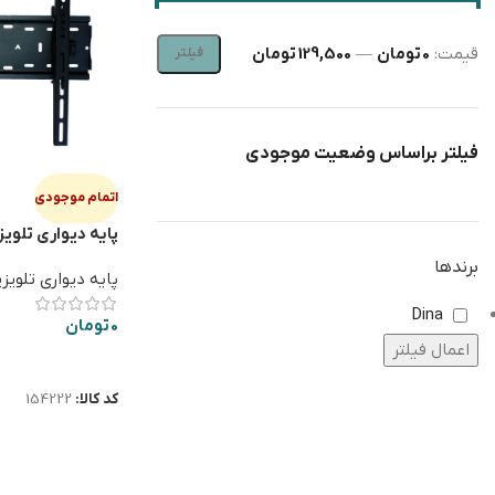
قیمت:
0 تومان
—
129,500 تومان
فیلتر
فیلتر براساس وضعیت موجودی
اتمام موجودی
اینچ
برندها
پایه دیواری تلویز
Dina
0
تومان
اعمال فیلتر
اطلاعات بیشتر
کد کالا:
154222