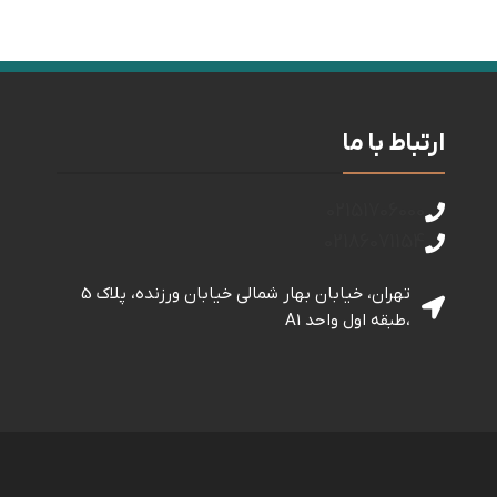
ارتباط با ما
02151706000
02186071154
تهران، خیابان بهار شمالی خيابان ورزنده، پلاک 5
،طبقه اول واحد A1