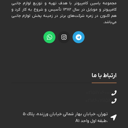
مجموعه ياسين كامپيوتر با هدف تهيه و توزيع لوازم جانبی
كامپيوتر و موبايل در سال ١٣٨٢ تأسيس و شروع به كار كرد و
هم اكنون در زمره شركت‌های برتر در زمينه پخش لوازم جانبی
می‌باشد.
ارتباط با ما
02151706000
02186071154
تهران، خیابان بهار شمالی خيابان ورزنده، پلاک 5
،طبقه اول واحد A1