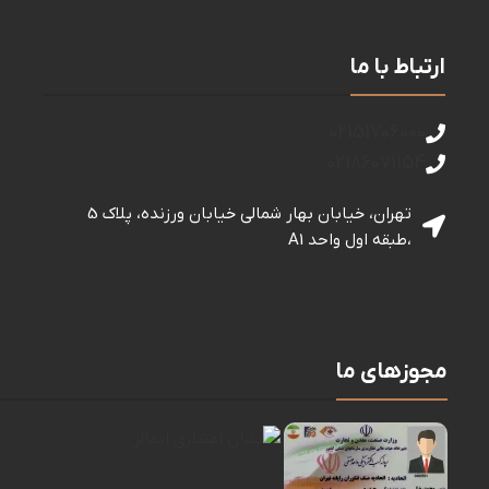
ارتباط با ما
02151706000
02186071154
تهران، خیابان بهار شمالی خيابان ورزنده، پلاک 5
،طبقه اول واحد A1
مجوزهای ما