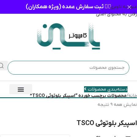
👈🏻 ثبت سفارش عمده (ویژه همکاران)
عبور به ناوبری
رفتن به محتوای اصلی
دسته‌بندی محصولات
خانه
/
محصولات برچسب خورده “اسپیکر بلوتوثی TSCO”
نمایش همه 9 نتیجه
اسپیکر بلوتوثی TSCO