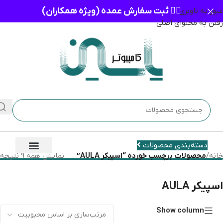
👈🏻 ثبت سفارش عمده (ویژه همکاران)
عبور به ناوبری
رفتن به محتوای اصلی
دسته‌بندی محصولات
خانه
/
محصولات برچسب خورده “اسپیکر AULA”
نمایش همه 9 نتیجه
اسپیکر AULA
Show column