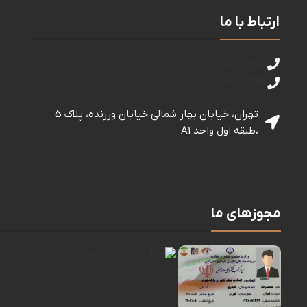
ارتباط با ما
02151706000
02186071154
تهران، خیابان بهار شمالی خيابان ورزنده، پلاک 5
،طبقه اول واحد A1
مجوزهای ما