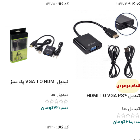
کد کالا:
112172
کد کالا:
112178
تبدیل VGA TO HDMI پک سبز
اتمام موجودی
تبدیل ها
تبدیل HDMI TO VGA PS4
720,000
تومان
تبدیل ها
افزودن به سبد خرید
410,000
تومان
کد کالا:
112120
اطلاعات بیشتر