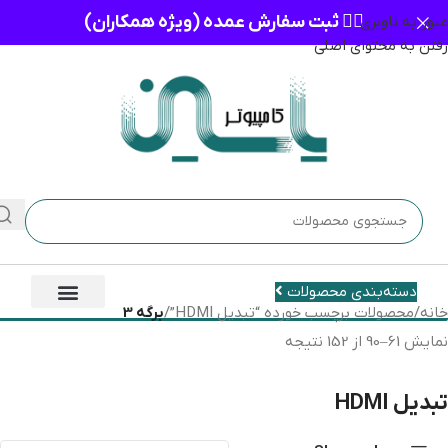
👈🏻 ثبت سفارش عمده (ویژه همکاران)
عبور به ناوبری
رفتن به محتوای اصلی
دسته‌بندی محصولات
خانه
/
محصولات برچسب خورده “تبدیل HDMI”
/
برگه 3
نمایش 61–90 از 152 نتیجه
تبدیل HDMI