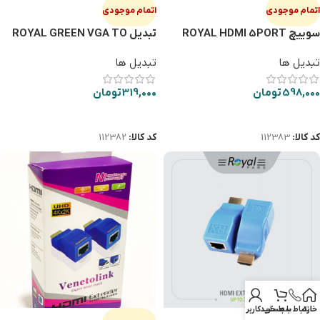
اتمام موجودی
اتمام موجودی
سوييچ ROYAL HDMI 5PORT
تبديل ROYAL GREEN VGA TO
HDMI
تبدیل ها
تبدیل ها
598,000
تومان
319,000
تومان
اطلاعات بیشتر
اطلاعات بیشتر
کد کالا:
112383
کد کالا:
112382
خانه
ارتباط با ما
سبد خرید
حساب کاربری من