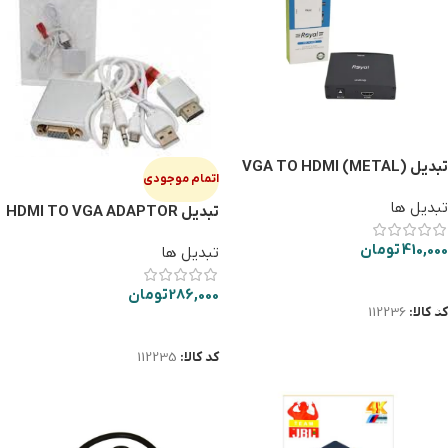
تبدیل VGA TO HDMI (METAL)
اتمام موجودی
ROYAL
تبدیل ها
تبدیل HDMI TO VGA ADAPTOR
PS4 ROYAL
410,000
تومان
تبدیل ها
افزودن به سبد خرید
286,000
تومان
کد کالا:
112236
اطلاعات بیشتر
کد کالا:
112235