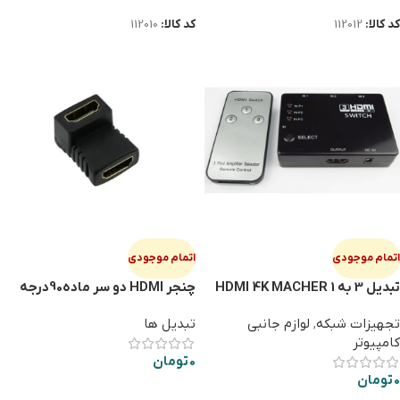
کد کالا:
112012
کد کالا:
112010
اتمام موجودی
اتمام موجودی
تبدیل 3 به 1 HDMI 4K MACHER
چنجر HDMI دو سر ماده90درجه
87
تجهیزات شبکه
,
لوازم جانبی
تبدیل ها
کامپیوتر
0
تومان
0
تومان
اطلاعات بیشتر