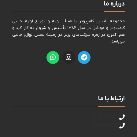
درباره ما
مجموعه ياسين كامپيوتر با هدف تهيه و توزيع لوازم جانبی
كامپيوتر و موبايل در سال ١٣٨٢ تأسيس و شروع به كار كرد و
هم اكنون در زمره شركت‌های برتر در زمينه پخش لوازم جانبی
می‌باشد.
ارتباط با ما
02151706000
02186071154