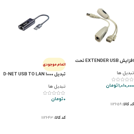
افزایش EXTENDER USB تحت
اتمام موجودی
شبکه 45متری آداپتور خور
تبدیل ها
تبدیل D-NET USB TO LAN 1000
1,010,000
تومان
تبدیل ها
افزودن به سبد خرید
0
تومان
کد کالا:
112659
اطلاعات بیشتر
کد کالا:
112643