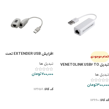
افزایش EXTENDER USB تحت
اتمام موجودی
شبکه 45متری سفید
تبدیل ها
تبدیل VENETOLINK USB2 TO
LAN 10/100
700,000
تومان
تبدیل ها
افزودن به سبد خرید
300,000
تومان
کد کالا:
112658
اطلاعات بیشتر
کد کالا:
112660