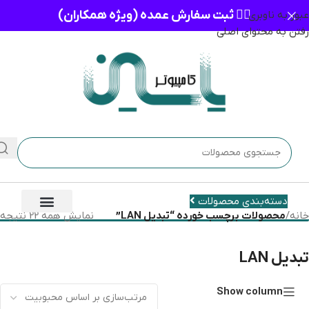
👈🏻 ثبت سفارش عمده (ویژه همکاران)
عبور به ناوبری
رفتن به محتوای اصلی
دسته‌بندی محصولات
خانه
/
محصولات برچسب خورده “تبدیل LAN”
نمایش همه 22 نتیجه
تبدیل LAN
Show column