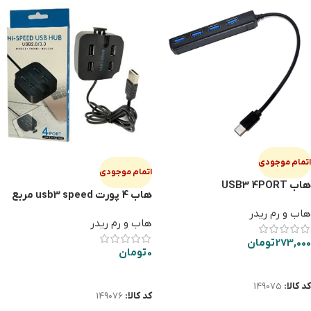
اتمام موجودی
اتمام موجودی
هاب USB3 4PORT
هاب 4 پورت usb3 speed مربع
هاب و رم ریدر
هاب و رم ریدر
273,000
تومان
0
تومان
اطلاعات بیشتر
اطلاعات بیشتر
کد کالا:
149075
کد کالا:
149076