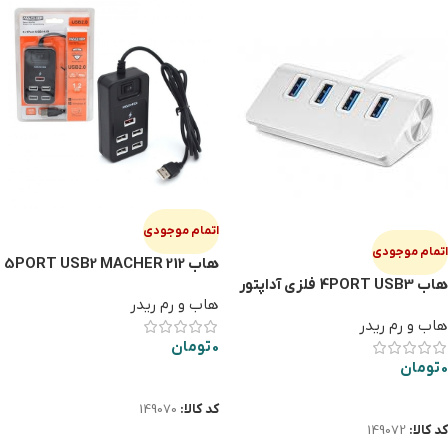
اتمام موجودی
اتمام موجودی
هاب 5PORT USB2 MACHER 212
هاب 4PORT USB3 فلزی آداپتور
کلیددار
هاب و رم ریدر
خور
هاب و رم ریدر
0
تومان
0
تومان
اطلاعات بیشتر
اطلاعات بیشتر
کد کالا:
149070
کد کالا:
149072