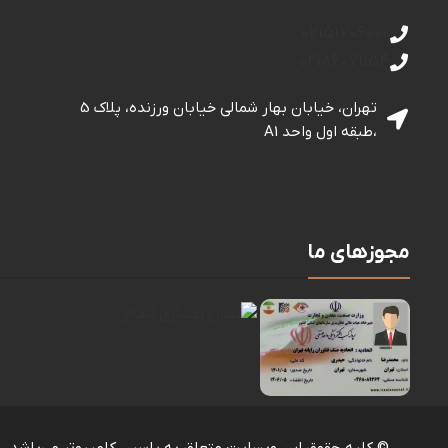
02151706000
02186071154
تهران، خیابان بهار شمالی خيابان ورزنده، پلاک 5
،طبقه اول واحد A1
مجوزهای ما
© کلیه حقوق این وبسایت متعلق به یاسین کامپیوتر می‌باشد