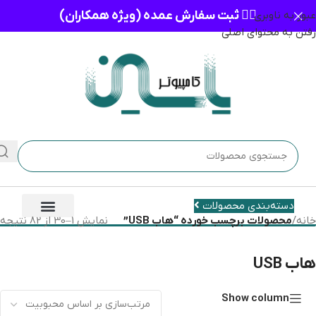
👈🏻 ثبت سفارش عمده (ویژه همکاران)
عبور به ناوبری
رفتن به محتوای اصلی
دسته‌بندی محصولات
خانه
/
محصولات برچسب خورده “هاب USB”
نمایش 1–30 از 82 نتیجه
هاب USB
Show column