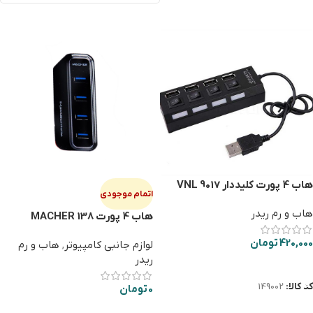
هاب 4 پورت کلیددار VNL 9017
اتمام موجودی
هاب و رم ریدر
هاب 4 پورت MACHER 138
420,000
تومان
لوازم جانبی کامپیوتر
,
هاب و رم
ریدر
افزودن به سبد خرید
کد کالا:
149002
0
تومان
اطلاعات بیشتر