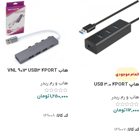
هاب VNL 9013 USB3 4PORT
اتمام موجودی
هاب و رم ریدر
هاپ USB 3.0 4PORT
1,250,000
تومان
هاب و رم ریدر
افزودن به سبد خرید
112,000
تومان
کد کالا:
149008
اطلاعات بیشتر
کد کالا:
149007