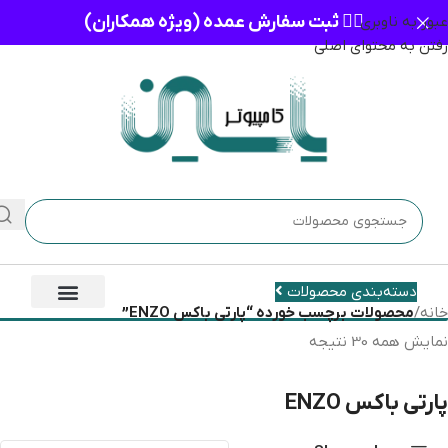
👈🏻 ثبت سفارش عمده (ویژه همکاران)
عبور به ناوبری
رفتن به محتوای اصلی
دسته‌بندی محصولات
خانه
/
محصولات برچسب خورده “پارتی باکس ENZO”
نمایش همه 30 نتیجه
پارتی باکس ENZO