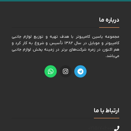
درباره ما
مجموعه ياسين كامپيوتر با هدف تهيه و توزيع لوازم جانبی
كامپيوتر و موبايل در سال ١٣٨٢ تأسيس و شروع به كار كرد و
هم اكنون در زمره شركت‌های برتر در زمينه پخش لوازم جانبی
می‌باشد.
ارتباط با ما
02151706000