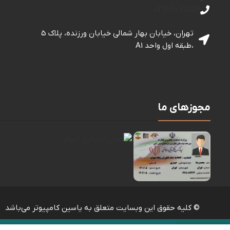
02186071154
تهران، خیابان بهار شمالی خيابان ورزنده، پلاک 5
،طبقه اول واحد A1
مجوزهای ما
© کلیه حقوق این وبسایت متعلق به یاسین کامپیوتر می‌باشد