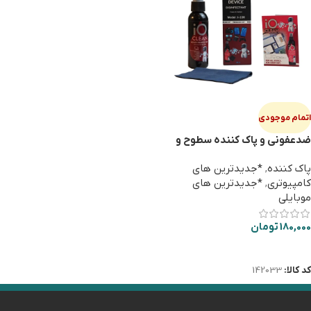
اتمام موجودی
ضدعفونی و پاک کننده سطوح و
صفحه نمایش (اسپری) iO CLEAN
پاک کننده
,
*جدیدترین های
i-220
کامپیوتری
,
*جدیدترین های
موبایلی
180,000
تومان
اطلاعات بیشتر
کد کالا:
142033