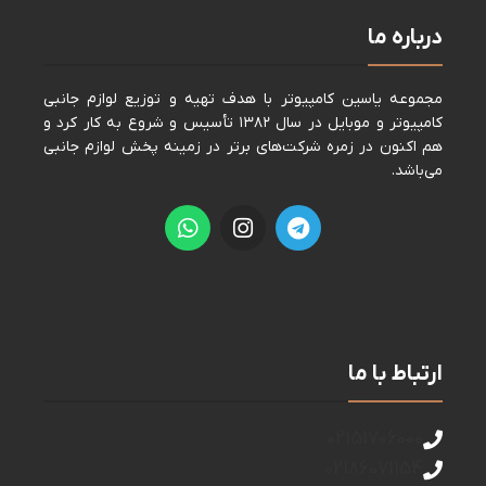
درباره ما
مجموعه ياسين كامپيوتر با هدف تهيه و توزيع لوازم جانبی
كامپيوتر و موبايل در سال ١٣٨٢ تأسيس و شروع به كار كرد و
هم اكنون در زمره شركت‌های برتر در زمينه پخش لوازم جانبی
می‌باشد.
ارتباط با ما
02151706000
02186071154