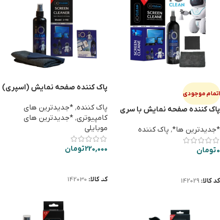
پاک کننده صفحه نمایش (اسپری)
اتمام موجودی
iO CLEAN i-110
پاک کننده
,
*جدیدترین های
پاک کننده صفحه نمایش با سری
کامپیوتری
,
*جدیدترین های
اسپری iO CLEAN BASIC KIT
موبایلی
*جدیدترین ها*
,
پاک کننده
220,000
تومان
0
تومان
افزودن به سبد خرید
اطلاعات بیشتر
کد کالا:
142030
کد کالا:
142029