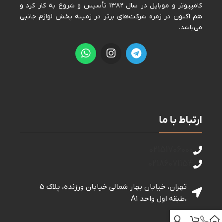
كامپيوتر و موبايل در سال ١٣٨٢ تأسيس و شروع به كار كرد و
هم اكنون در زمره شركت‌های برتر در زمينه پخش لوازم جانبی
می‌باشد.
ارتباط با ما
02151706000
02186071154
تهران، خیابان بهار شمالی خيابان ورزنده، پلاک 5
،طبقه اول واحد A1