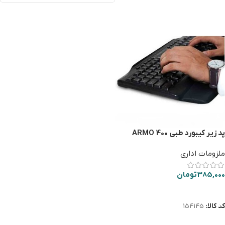
پد زیر کیبورد طبی ARMO 400
ملزومات اداری
385,000
تومان
افزودن به سبد خرید
کد کالا:
154145