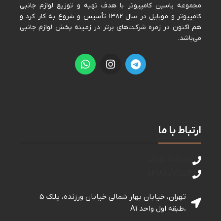
مجموعه ياسين كامپيوتر با هدف تهيه و توزيع لوازم جانبی
كامپيوتر و موبايل در سال ١٣٨٢ تأسيس و شروع به كار كرد و
هم اكنون در زمره شركت‌های برتر در زمينه پخش لوازم جانبی
می‌باشد.
ارتباط با ما
02151706000
02186071154
تهران، خیابان بهار شمالی خيابان ورزنده، پلاک 5
،طبقه اول واحد A1