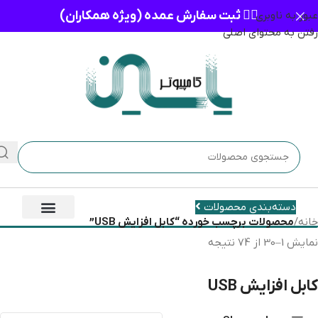
👈🏻 ثبت سفارش عمده (ویژه همکاران)
عبور به ناوبری
رفتن به محتوای اصلی
دسته‌بندی محصولات
خانه
/
محصولات برچسب خورده “کابل افزایش USB”
نمایش 1–30 از 74 نتیجه
کابل افزایش USB