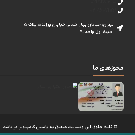
02151706000
02186071154
تهران، خیابان بهار شمالی خيابان ورزنده، پلاک 5
،طبقه اول واحد A1
مجوزهای ما
© کلیه حقوق این وبسایت متعلق به یاسین کامپیوتر می‌باشد