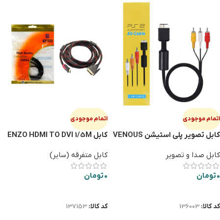
اتمام موجودی
اتمام موجودی
کابل تصویر پلی استیشن VENOUS
كابل ENZO HDMI TO DVI 1/5M
K938
شيلددار
کابل صدا و تصویر
کابل متفرقه (سایر)
0
تومان
0
تومان
اطلاعات بیشتر
اطلاعات بیشتر
کد کالا:
136003
کد کالا:
137153