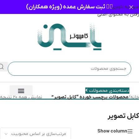
👈🏻 ثبت سفارش عمده (ویژه همکاران)
عبور به ناوبری
رفتن به محتوای اصلی
دسته‌بندی محصولات
خانه
/
محصولات برچسب خورده “کابل تصویر”
نمایش همه 20 نتیجه
کابل تصویر
Show column