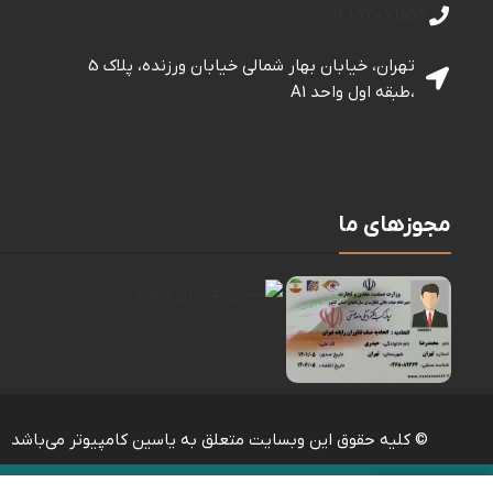
02186071154
تهران، خیابان بهار شمالی خيابان ورزنده، پلاک 5
،طبقه اول واحد A1
مجوزهای ما
© کلیه حقوق این وبسایت متعلق به یاسین کامپیوتر می‌باشد