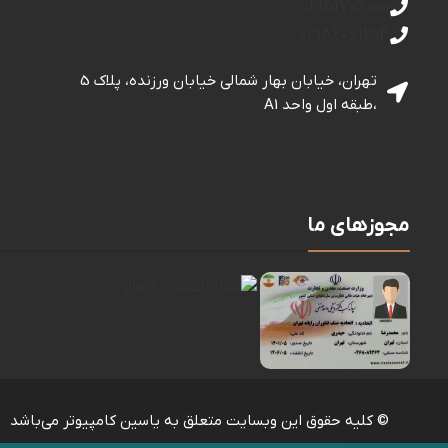
02151706000
02186071154
تهران، خیابان بهار شمالی خيابان ورزنده، پلاک 5
،طبقه اول واحد A1
مجوزهای ما
© کلیه حقوق این وبسایت متعلق به یاسین کامپیوتر می‌باشد