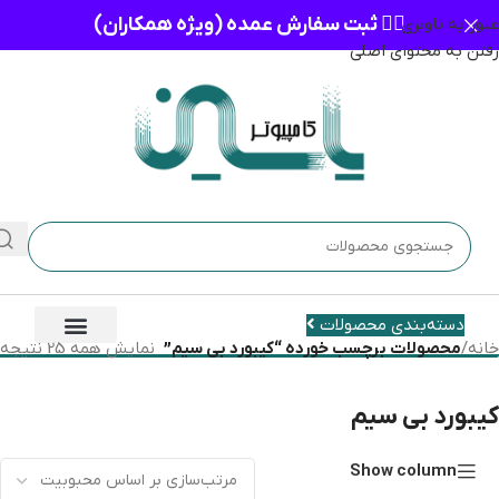
👈🏻 ثبت سفارش عمده (ویژه همکاران)
عبور به ناوبری
رفتن به محتوای اصلی
دسته‌بندی محصولات
خانه
/
محصولات برچسب خورده “کیبورد بی سیم”
نمایش همه 25 نتیجه
کیبورد بی سیم
Show column