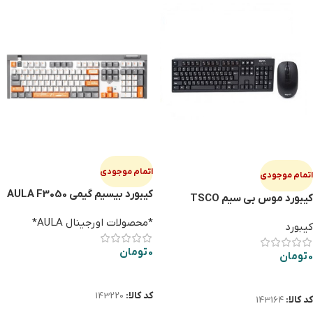
اتمام موجودی
اتمام موجودی
كيبورد بیسیم گيمي AULA F3050
کیبورد موس بی سیم TSCO
7019W
*محصولات اورجینال AULA*
کیبورد
0
تومان
0
تومان
اطلاعات بیشتر
اطلاعات بیشتر
کد کالا:
143220
کد کالا:
143164