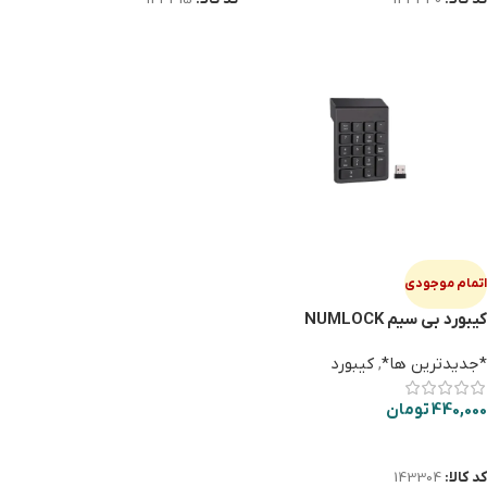
کد کالا:
143330
کد کالا:
143315
اتمام موجودی
کیبورد بی سیم NUMLOCK
*جدیدترین ها*
,
کیبورد
440,000
تومان
اطلاعات بیشتر
کد کالا:
143304