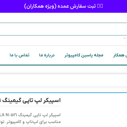
👈🏻 ثبت سفارش عمده (ویژه همکاران)
 همکار
مجله یاسین کامپیوتر
درباره ما
تماس با ما
اسپیکر لپ تاپی گیمینگ AULA N-521