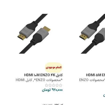
هاب
ه
0
اتمام موجودی
کابل HDMI 10M ENZO 4K
*محصولات ENZO
*محصولات ENZO*
,
کابل HDMI
ک
920,000
تومان
ن
اطلاعات بیشتر