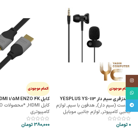
اینستاگرام
اتمام موجودی
اتمام موجودی
واتساپ
هندزفری سیم دار YESPLUS YS-113
کابل HDMI 1/5M ENZO 4K پک طلقی
هدست (سیم دار)
,
هدفون با سیم
,
لوازم
کابل HDMI
,
*محص
تلگرام
جانبی کامپیوتر
,
لوازم جانبی موبایل
کامپیوتری
0
تومان
380,000
تومان
اطلاعات بیشتر
اطلاعات بیشتر