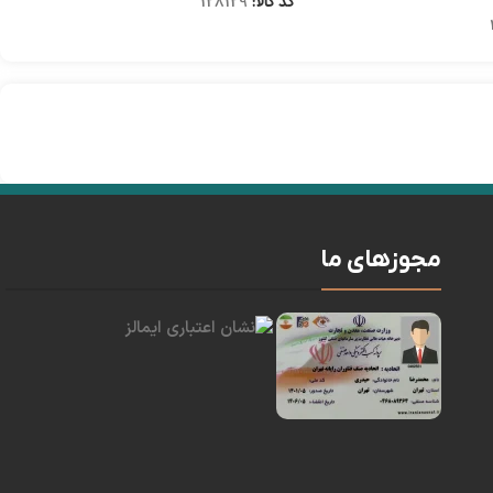
کد کالا:
128129
مجوزهای ما