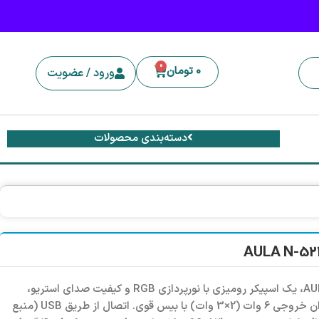
0
0
تومان
ورود / عضویت
دسته‌بندی محصولات
اسپیکر لپ تاپی گیمینگ AULA N-521، یک اسپیکر رومیزی با نورپردازی RGB و کیفیت صدای استریو،
مناسب برای لپ‌تاپ و کامپیوتر. توان خروجی 6 وات (2×3 وات) با بیس قوی. اتصال از طریق USB (منبع