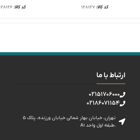
کد کالا:
128127
کد کالا:
128126
ارتباط با ما
02151706000
02186071154
تهران، خیابان بهار شمالی خيابان ورزنده، پلاک 5
،طبقه اول واحد A1