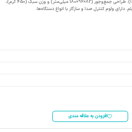
تغذیه) و جک 3.5 میلی‌متری (صدا). طراحی جمع‌وجور (82×96×180 میلی‌متر) و وزن سبک (450 گرم)،
. دارای ولوم کنترل صدا و سازگار با انواع دستگاه‌ها.
افزودن به علاقه مندی