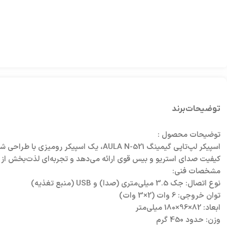
توضیحات
برند
توضیحات محصول :
کیفیت صدای استریو و بیس قوی ارائه می‌دهد و تجربه‌ای لذت‌بخش از بازی، موسیقی و فیلم فراهم م
مشخصات فنی:
نوع اتصال: جک 3.5 میلی‌متری (صدا) و USB (منبع تغذیه)
توان خروجی: 6 وات (2×3 وات)
ابعاد: 82×96×180 میلی‌متر
وزن: حدود 450 گرم