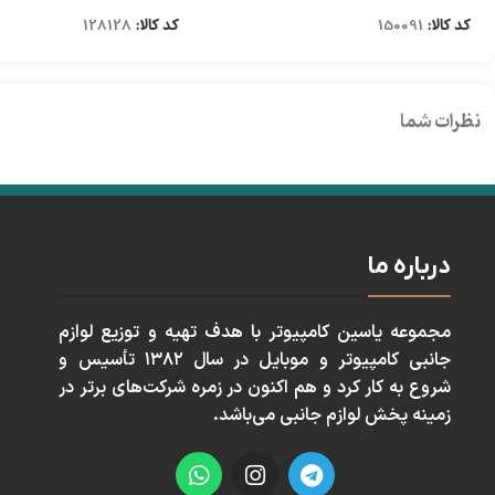
کد کالا:
150091
کد کالا:
128128
نظرات شما
درباره ما
مجموعه ياسين كامپيوتر با هدف تهيه و توزيع لوازم
جانبی كامپيوتر و موبايل در سال ١٣٨٢ تأسيس و
شروع به كار كرد و هم اكنون در زمره شركت‌های برتر در
زمينه پخش لوازم جانبی می‌باشد.