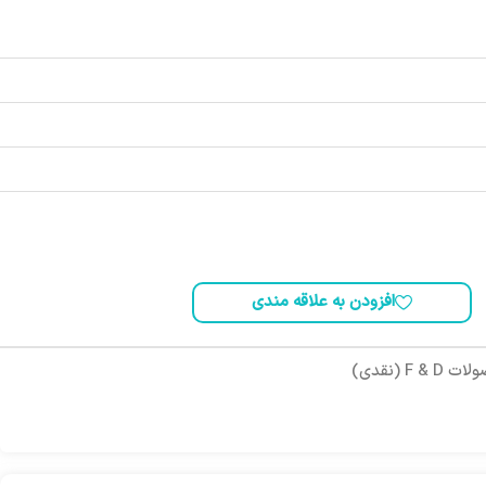
افزودن به علاقه مندی
F &  (نقدی)