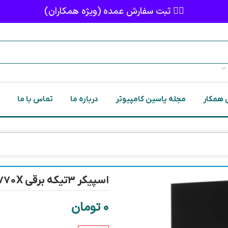
👈🏻 ثبت سفارش عمده (ویژه همکاران)
 همکار
مجله یاسین کامپیوتر
درباره ما
تماس با ما
اسپيكر 3تيكه برقي F&D F770X
0
تومان