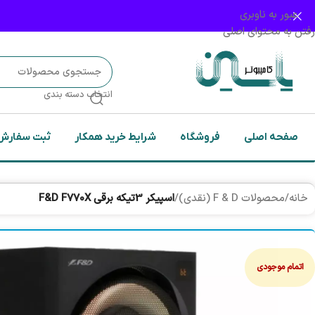
عبور به ناوبری
رفتن به محتوای اصلی
انتخاب دسته بندی
صفحه اصلی
فروشگاه
شرایط خرید همکار
ثبت سفارش
خانه
/
محصولات F & D (نقدی)
/
اسپيكر 3تيكه برقي F&D F770X
اتمام موجودی