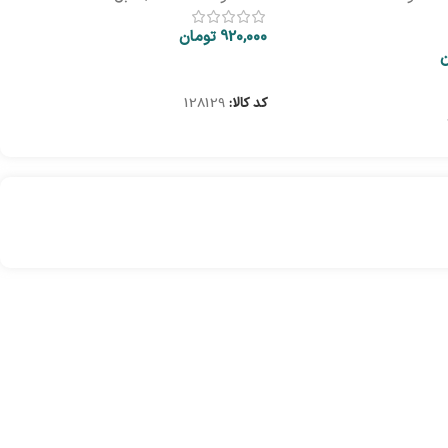
920,000
تومان
ن
اطلاعات بیشتر
کد کالا:
128129