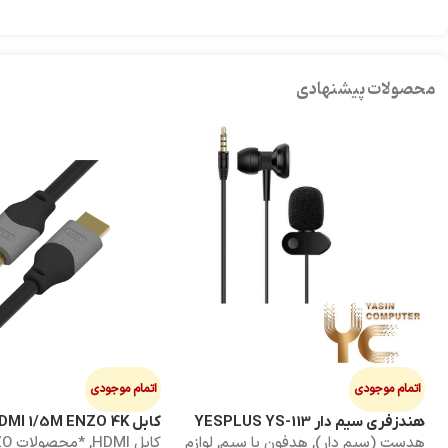
محصولات پیشنهادی
اتمام موجودی
اتمام موجودی
هندزفری سیم دار YESPLUS YS-113
کابل HDMI 1/5M ENZO 4K پک طلقی
هدست (سیم دار)
,
هدفون با سیم
,
لوازم
کابل HDMI
,
*محصو