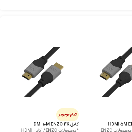
هاب
ه
0
اتمام موجودی
کابل HDMI 10M ENZO 4K
*محصولات ENZO
*محصولات ENZO*
,
کابل HDMI
ک