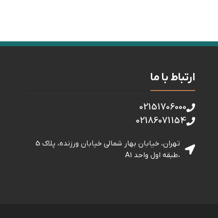
ارتباط با ما
02151706000
02186071154
تهران، خیابان بهار شمالی خيابان ورزنده، پلاک 5
،طبقه اول واحد A1