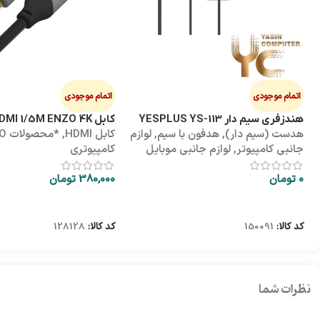
اتمام موجودی
اتمام موجودی
هندزفری سیم دار YESPLUS YS-113
کابل HDMI 1/5M ENZO 4K پک طلقی
هدست (سیم دار)
,
هدفون با سیم
,
لوازم
کابل HDMI
,
*محص
جانبی کامپیوتر
,
لوازم جانبی موبایل
کامپیوتری
0
تومان
380,000
تومان
اطلاعات بیشتر
اطلاعات بیشتر
کد کالا:
150091
کد کالا:
128128
نظرات شما