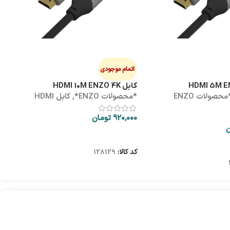
هاب
ه
0
اتمام موجودی
کابل HDMI 10M ENZO 4K
*محصولات ENZO
*محصولات ENZO*
,
کابل HDMI
ک
920,000
تومان
ن
اطلاعات بیشتر
کد کالا:
128129