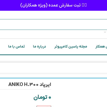
👈🏻 ثبت سفارش عمده (ویژه همکاران)
 همکار
مجله یاسین کامپیوتر
درباره ما
تماس با ما
ایرپاد ANIKO H.300
0
تومان