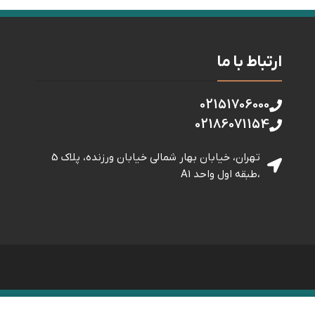
ارتباط با ما
02151706000
02186071154
تهران، خیابان بهار شمالی خيابان ورزنده، پلاک 5
،طبقه اول واحد A1