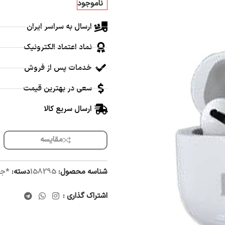
ناموجود
ارسال به سراسر ایران
نماد اعتماد الکترونیک
خدمات پس از فروش
سعی در بهترین قیمت
ارسال سریع کالا
مقایسه
شناسه محصول:
158295
دسته:
*جد
اشتراک گذاری :