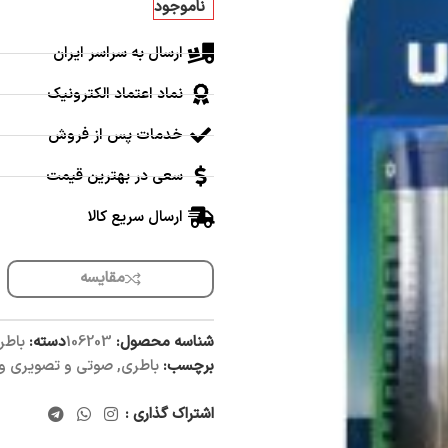
ناموجود
ارسال به سراسر ایران
نماد اعتماد الکترونیک
خدمات پس از فروش
سعی در بهترین قیمت
ارسال سریع کالا
مقایسه
شناسه محصول:
106203
دسته:
باطر
برچسب:
باطری
,
صوتی و تصویری و 
اشتراک گذاری :