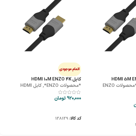
هاب
ه
0
اتمام موجودی
کابل HDMI 10M ENZO 4K
*محصولات ENZO
*محصولات ENZO*
,
کابل HDMI
ک
920,000
تومان
ن
اطلاعات بیشتر
کد کالا:
128129