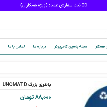
👈🏻 ثبت سفارش عمده (ویژه همکاران)
 همکار
مجله یاسین کامپیوتر
درباره ما
تماس با ما
باطري بزرگ UNOMAT D
88,000
تومان