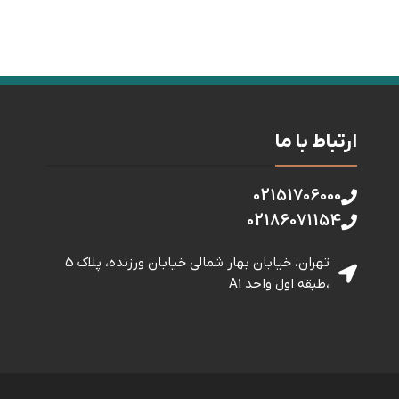
ارتباط با ما
02151706000
02186071154
تهران، خیابان بهار شمالی خيابان ورزنده، پلاک 5
،طبقه اول واحد A1