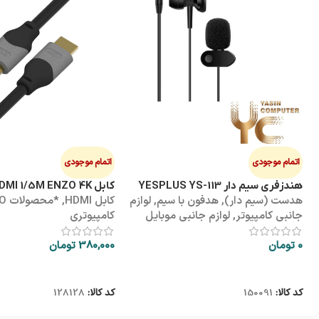
اتمام موجودی
اتمام موجودی
هندزفری سیم دار YESPLUS YS-113
کابل HDMI 1/5M ENZO 4K پک طلقی
هدست (سیم دار)
,
هدفون با سیم
,
لوازم
کابل HDMI
,
*محص
جانبی کامپیوتر
,
لوازم جانبی موبایل
کامپیوتری
0
تومان
380,000
تومان
اطلاعات بیشتر
اطلاعات بیشتر
کد کالا:
150091
کد کالا:
128128