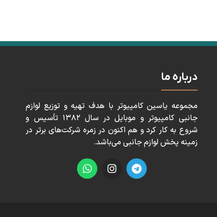
درباره ما
مجموعه ياسين كامپيوتر با هدف تهيه و توزيع لوازم
جانبی كامپيوتر و موبايل در سال ١٣٨٢ تأسيس و
شروع به كار كرد و هم اكنون در زمره شركت‌های برتر در
زمينه پخش لوازم جانبی می‌باشد.