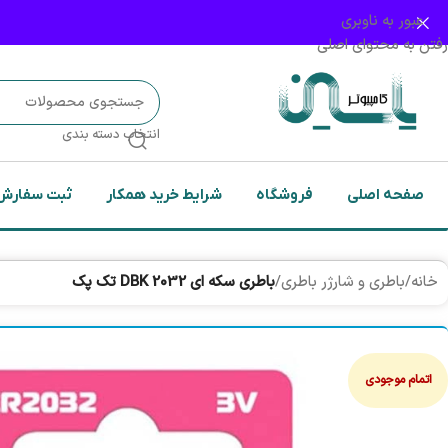
عبور به ناوبری
رفتن به محتوای اصلی
انتخاب دسته بندی
صفحه اصلی
فروشگاه
شرایط خرید همکار
ثبت سفارش
خانه
/
باطری و شارژر باطری
/
باطری سکه ای DBK 2032 تک پک
اتمام موجودی