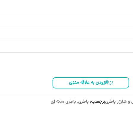
افزودن به علاقه مندی
 و شارژر باطری
برچسب:
باطری
,
باطری سکه ای