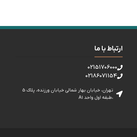
ارتباط با ما
02151706000
02186071154
تهران، خیابان بهار شمالی خيابان ورزنده، پلاک 5
،طبقه اول واحد A1