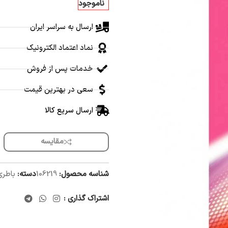
ناموجود
ارسال به سراسر ایران
نماد اعتماد الکترونیک
خدمات پس از فروش
سعی در بهترین قیمت
ارسال سریع کالا
مقایسه
شناسه محصول:
106219
دسته:
باطری
اشتراک گذاری :