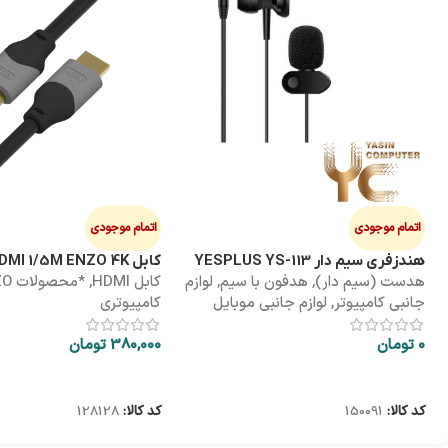
اتمام موجودی
اتمام موجودی
هندزفری سیم دار YESPLUS YS-113
کابل HDMI 1/5M ENZO 4K پک طلقی
هدست (سیم دار)
,
هدفون با سیم
,
لوازم
کابل HDMI
,
*محصو
جانبی کامپیوتر
,
لوازم جانبی موبایل
کامپیوتری
0
تومان
380,000
تومان
اطلاعات بیشتر
اطلاعات بیشتر
کد کالا:
150091
کد کالا:
128128