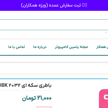
👈🏻 ثبت سفارش عمده (ویژه همکاران)
 همکار
مجله یاسین کامپیوتر
درباره ما
تماس با ما
باطری سکه ای DBK 2032 تک پک
21,000
تومان