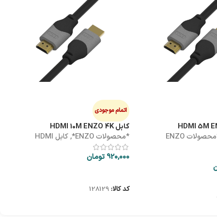
هاب
ه
0
اتمام موجودی
کابل HDMI 10M ENZO 4K
*محصولات ENZO
*محصولات ENZO*
,
کابل HDMI
ک
920,000
تومان
ن
اطلاعات بیشتر
کد کالا:
128129