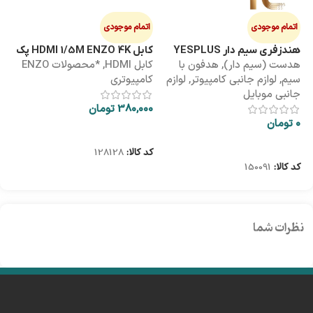
اتمام موجودی
اتمام موجودی
ا
هندزفری سیم دار YESPLUS
کابل HDMI 1/5M ENZO 4K پک
کابل 3M
هدست (سیم دار)
,
هدفون با
کابل HDMI
,
*محصولات ENZO
کاب
YS-113
طلقی
سیم
,
لوازم جانبی کامپیوتر
,
لوازم
کامپیوتری
کا
جانبی موبایل
380,000
تومان
00
0
تومان
اطلاعات بیشتر
اطلاعات بیشتر
کد کالا:
128128
کد
کد کالا:
150091
نظرات شما