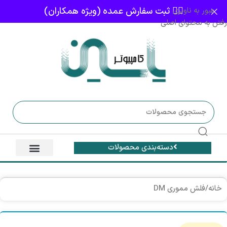
👈🏻 ثبت سفارش عمده (ویژه همکاران)
عبور به ناوبری
رفتن به محتوای اصلی
دسته‌بندی محصولات
خانه
/
فلش مموری DM