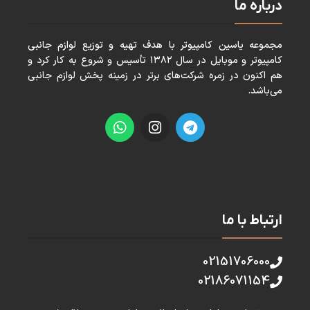
درباره ما
مجموعه ياسين كامپيوتر با هدف تهيه و توزيع لوازم جانبی
كامپيوتر و موبايل در سال ١٣٨٢ تأسيس و شروع به كار كرد و
هم اكنون در زمره شركت‌های برتر در زمينه پخش لوازم جانبی
می‌باشد.
ارتباط با ما
02151706000
02186071154