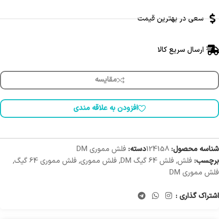
سعی در بهترین قیمت
ارسال سریع کالا
مقایسه
افزودن به علاقه مندی
شناسه محصول:
124158
دسته:
فلش مموری DM
برچسب:
فلش
,
فلش 64 گیگ DM
,
فلش مموری
,
فلش مموری 64 گیگ
,
فلش مموری DM
اشتراک گذاری :