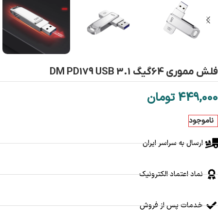
فلش مموری 64گیگ DM PD179 USB 3.1
449,000
تومان
ناموجود
ارسال به سراسر ایران
نماد اعتماد الکترونیک
خدمات پس از فروش