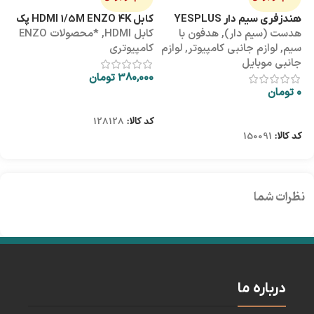
هندزفری سیم دار YESPLUS
کابل HDMI 1/5M ENZO 4K پک
کابل 3M
هدست (سیم دار)
,
هدفون با
کابل HDMI
,
*محصولات ENZO
کاب
YS-113
طلقی
سیم
,
لوازم جانبی کامپیوتر
,
لوازم
کامپیوتری
کا
جانبی موبایل
380,000
تومان
00
0
تومان
اطلاعات بیشتر
اطلاعات بیشتر
کد کالا:
128128
کد
کد کالا:
150091
نظرات شما
درباره ما