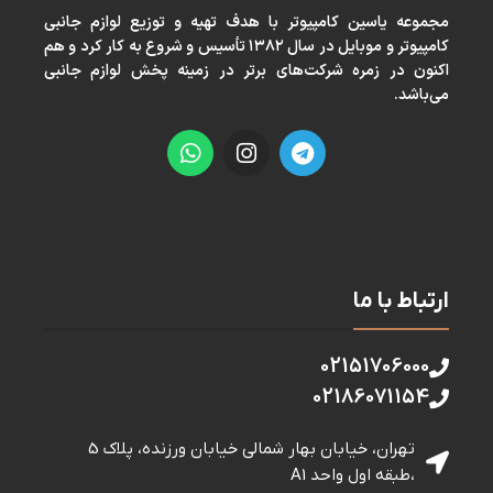
مجموعه ياسين كامپيوتر با هدف تهيه و توزيع لوازم جانبی
كامپيوتر و موبايل در سال ١٣٨٢ تأسيس و شروع به كار كرد و هم
اكنون در زمره شركت‌های برتر در زمينه پخش لوازم جانبی
می‌باشد.
ارتباط با ما
02151706000
02186071154
تهران، خیابان بهار شمالی خيابان ورزنده، پلاک 5
،طبقه اول واحد A1