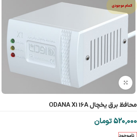
اتمام موجودی
بزرگنمایی تصویر
محافظ برق يخچال ODANA X1 16A
520,000
تومان
ناموجود