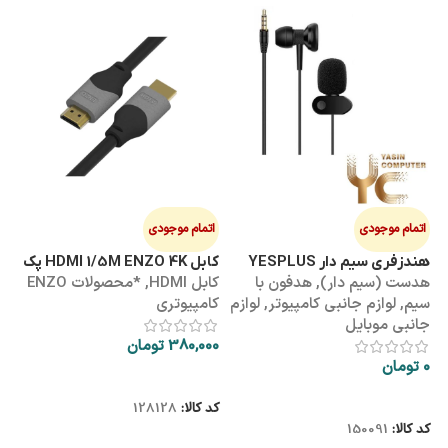
اتمام موجودی
اتمام موجودی
ا
هندزفری سیم دار YESPLUS
کابل HDMI 1/5M ENZO 4K پک
کابل 3M
هدست (سیم دار)
,
هدفون با
کابل HDMI
,
*محصولات ENZO
کاب
YS-113
طلقی
سیم
,
لوازم جانبی کامپیوتر
,
لوازم
کامپیوتری
کا
جانبی موبایل
380,000
تومان
00
0
تومان
اطلاعات بیشتر
اطلاعات بیشتر
کد کالا:
128128
کد
کد کالا:
150091