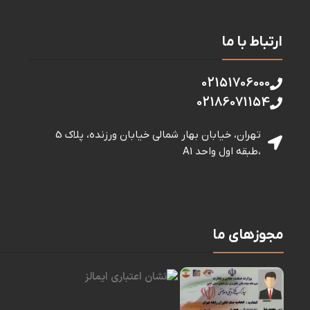
ارتباط با ما
02151706000
02186071154
تهران، خیابان بهار شمالی خيابان ورزنده، پلاک 5
،طبقه اول واحد A1
مجوزهای ما