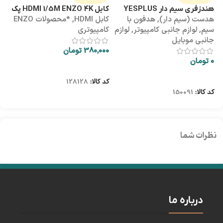
هندزفری سیم دار YESPLUS
کابل HDMI 1/5M ENZO 4K پک
کابل 3M
هدست (سیم دار)
,
هدفون با
کابل HDMI
,
*محصولات ENZO
کاب
YS-113
طلقی
سیم
,
لوازم جانبی کامپیوتر
,
لوازم
کامپیوتری
کا
جانبی موبایل
380,000
تومان
00
0
تومان
اطلاعات بیشتر
اطلاعات بیشتر
کد کالا:
128128
کد
کد کالا:
150091
نظرات شما
درباره ما