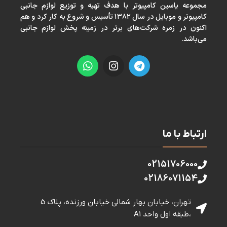
مجموعه ياسين كامپيوتر با هدف تهيه و توزيع لوازم جانبی
كامپيوتر و موبايل در سال ١٣٨٢ تأسيس و شروع به كار كرد و هم
اكنون در زمره شركت‌های برتر در زمينه پخش لوازم جانبی
می‌باشد.
ارتباط با ما
02151706000
02186071154
تهران، خیابان بهار شمالی خيابان ورزنده، پلاک 5
،طبقه اول واحد A1