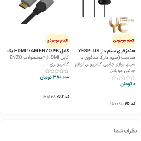
اتمام موجودی
اتمام موجودی
ا
هندزفری سیم دار YESPLUS
کابل HDMI 1/5M ENZO 4K پک
کابل 3M
هدست (سیم دار)
,
هدفون با
کابل HDMI
,
*محصولات ENZO
کاب
YS-113
طلقی
سیم
,
لوازم جانبی کامپیوتر
,
لوازم
کامپیوتری
کا
جانبی موبایل
380,000
تومان
00
0
تومان
اطلاعات بیشتر
اطلاعات بیشتر
کد کالا:
128128
کد
کد کالا:
150091
نظرات شما