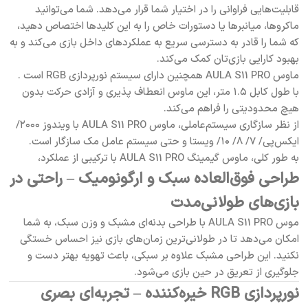
قابلیت‌هایی فراوانی را در اختیار شما قرار می‌دهد. شما می‌توانید
ماکروها، میانبرها یا دستورات خاص را به این کلیدها اختصاص دهید،
که شما را قادر به دسترسی سریع به عملکردهای داخل بازی می‌کند و به
بهبود کارایی بازی‌تان کمک می‌کند.
ماوس AULA S11 PRO همچنین دارای سیستم نورپردازی RGB است .
با طول کابل ۱.۵ متر، این ماوس انعطاف پذیری و آزادی حرکت بدون
هیچ محدودیتی را فراهم می‌کند.
از نظر سازگاری سیستم‌عاملی، ماوس AULA S11 PRO با ویندوز ۲۰۰۰/
ایکس‌پی/ ۷/ ۸/ ۱۰/ ویستا و حتی سیستم عامل مک سازگار است.
به طور کلی، ماوس گیمینگ AULA S11 PRO با ترکیبی از عملکرد،
طراحی فوق‌العاده سبک و ارگونومیک – راحتی در
بازی‌های طولانی‌مدت
موس AULA S11 PRO با طراحی بدنه‌ای مشبک و وزن سبک، به شما
امکان می‌دهد تا در طولانی‌ترین زمان‌های بازی نیز احساس خستگی
نکنید. این طراحی مشبک علاوه بر سبکی، باعث تهویه بهتر دست و
جلوگیری از تعریق در حین بازی می‌شود.
نورپردازی RGB خیره‌کننده – تجربه‌ای بصری