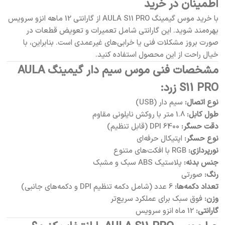
اطمینان در خرید
با خرید موس گیمینگ AULA S11 PRO از گارانتی 12 ماهه انزو سرویس
بهره‌مند شوید. این گارانتی شامل تعمیرات و تعویض قطعات در
صورت بروز مشکلات فنی یا خرابی‌های غیرعمدی است. بنابراین، با
خیال راحت از این محصول استفاده کنید.
مشخصات فنی موس سیم دار گیمینگ AULA
S11 PRO زرد:
نوع اتصال:
سیم دار (USB)
طول کابل:
1.8 متر با روکش نایلونی مقاوم
دقت حسگر:
6400 DPI (قابل تنظیم)
نوع حسگر:
اپتیکال حرفه‌ای
نورپردازی:
RGB با افکت‌های متنوع
جنس بدنه:
پلاستیک ABS سبک و مشبک
رنگ:
صورتی
تعداد دکمه‌ها:
6 عدد (شامل دکمه تنظیم DPI و دکمه‌های جانبی)
وزن:
فوق سبک برای عملکرد سریع‌تر
گارانتی:
12 ماه انزو سرویس