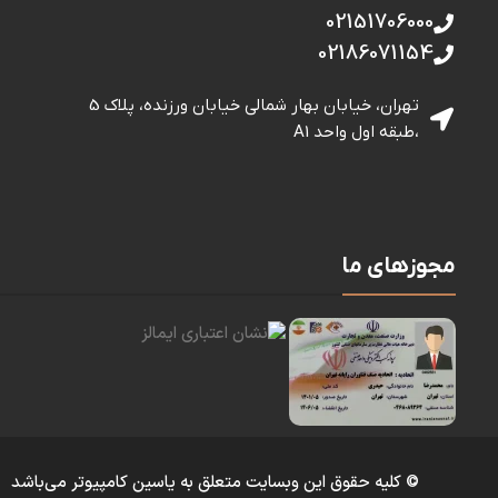
02151706000
02186071154
تهران، خیابان بهار شمالی خيابان ورزنده، پلاک 5
،طبقه اول واحد A1
مجوزهای ما
© کلیه حقوق این وبسایت متعلق به یاسین کامپیوتر می‌باشد