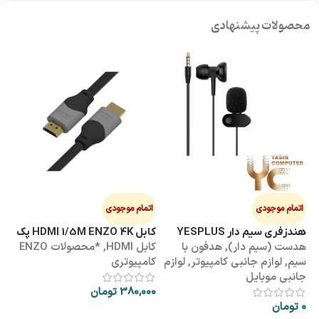
محصولات پیشنهادی
اتمام موجودی
اتمام موجودی
ا
هندزفری سیم دار YESPLUS
کابل HDMI 1/5M ENZO 4K پک
کابل 3M
هدست (سیم دار)
,
هدفون با
کابل HDMI
,
*محصولات ENZO
کاب
YS-113
طلقی
سیم
,
لوازم جانبی کامپیوتر
,
لوازم
کامپیوتری
کا
جانبی موبایل
380,000
تومان
00
0
تومان
اطلاعات بیشتر