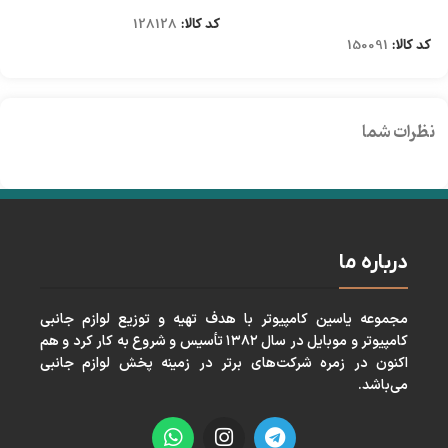
اطلاعات بیشتر
کد کالا:
128128
کد
کد کالا:
150091
نظرات شما
درباره ما
مجموعه ياسين كامپيوتر با هدف تهيه و توزيع لوازم جانبی
كامپيوتر و موبايل در سال ١٣٨٢ تأسيس و شروع به كار كرد و هم
اكنون در زمره شركت‌های برتر در زمينه پخش لوازم جانبی
می‌باشد.