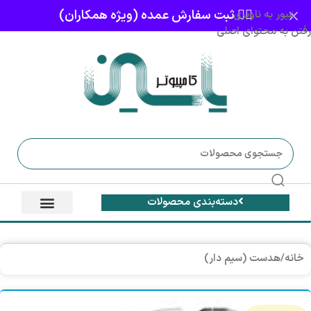
👈🏻 ثبت سفارش عمده (ویژه همکاران)
عبور به ناوبری
رفتن به محتوای اصلی
دسته‌بندی محصولات
خانه
/
هدست (سیم دار)