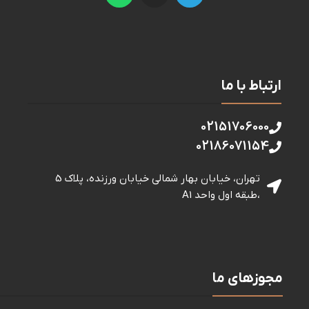
ارتباط با ما
02151706000
02186071154
تهران، خیابان بهار شمالی خيابان ورزنده، پلاک 5
،طبقه اول واحد A1
مجوزهای ما