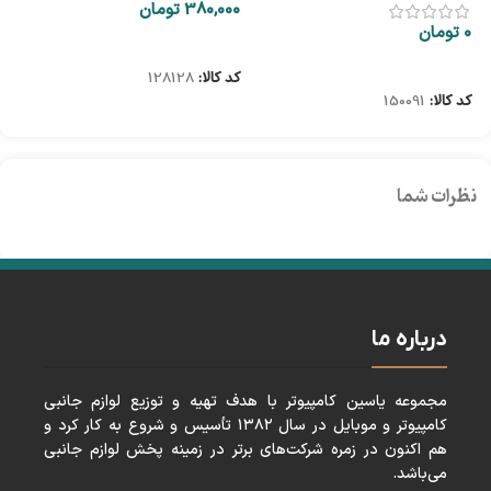
380,000
تومان
00
0
تومان
اطلاعات بیشتر
اطلاعات بیشتر
کد کالا:
128128
کد
کد کالا:
150091
نظرات شما
درباره ما
مجموعه ياسين كامپيوتر با هدف تهيه و توزيع لوازم جانبی
كامپيوتر و موبايل در سال ١٣٨٢ تأسيس و شروع به كار كرد و
هم اكنون در زمره شركت‌های برتر در زمينه پخش لوازم جانبی
می‌باشد.