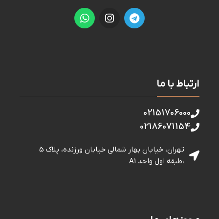
ارتباط با ما
02151706000
02186071154
تهران، خیابان بهار شمالی خيابان ورزنده، پلاک 5
،طبقه اول واحد A1