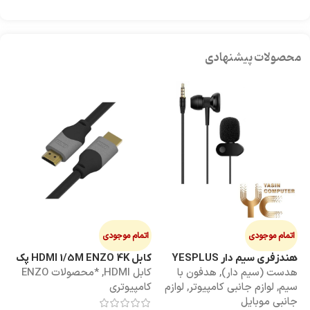
محصولات پیشنهادی
اتمام موجودی
اتمام موجودی
ا
هندزفری سیم دار YESPLUS
کابل HDMI 1/5M ENZO 4K پک
کابل 3M
هدست (سیم دار)
,
هدفون با
کابل HDMI
,
*محصولات ENZO
کاب
YS-113
طلقی
سیم
,
لوازم جانبی کامپیوتر
,
لوازم
کامپیوتری
کا
جانبی موبایل