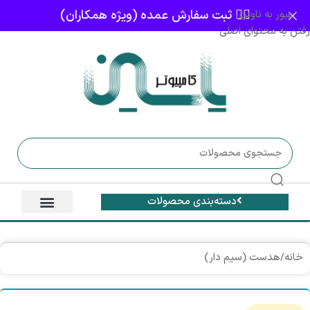
👈🏻 ثبت سفارش عمده (ویژه همکاران)
عبور به ناوبری
رفتن به محتوای اصلی
دسته‌بندی محصولات
خانه
/
هدست (سیم دار)