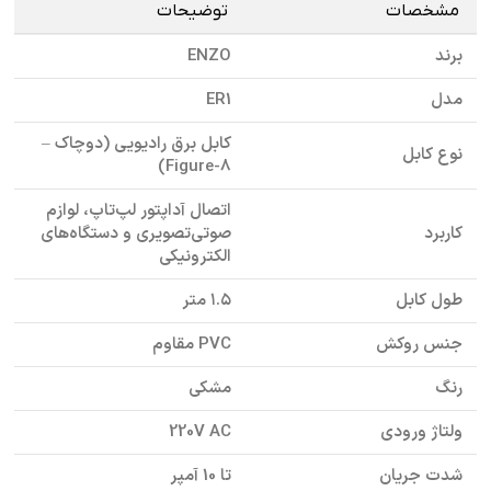
مشخصات
توضیحات
برند
ENZO
مدل
ER1
کابل برق رادیویی (دوچاک –
نوع کابل
Figure-8)
اتصال آداپتور لپ‌تاپ، لوازم
کاربرد
صوتی‌تصویری و دستگاه‌های
الکترونیکی
طول کابل
۱.۵ متر
جنس روکش
PVC مقاوم
رنگ
مشکی
ولتاژ ورودی
220V AC
شدت جریان
تا 10 آمپر