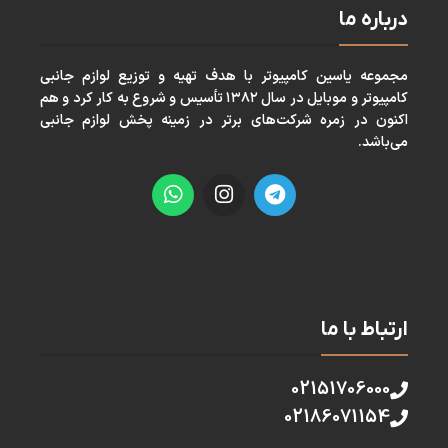
درباره ما
مجموعه ياسين كامپيوتر با هدف تهيه و توزيع لوازم جانبی
كامپيوتر و موبايل در سال ١٣٨٢ تأسيس و شروع به كار كرد و هم
اكنون در زمره شركت‌های برتر در زمينه پخش لوازم جانبی
می‌باشد.
ارتباط با ما
02151706000
02186071154