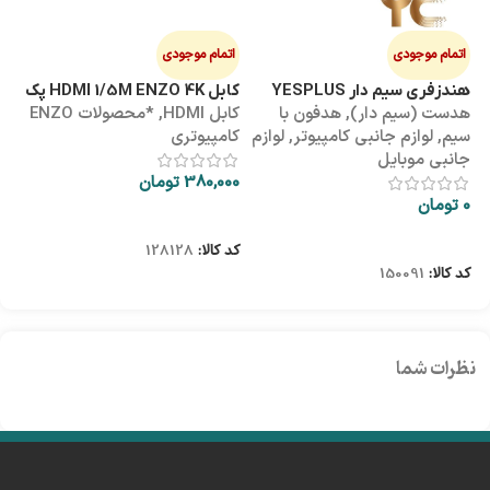
اتمام موجودی
اتمام موجودی
ا
هندزفری سیم دار YESPLUS
کابل HDMI 1/5M ENZO 4K پک
کابل 3M
هدست (سیم دار)
,
هدفون با
کابل HDMI
,
*محصولات ENZO
کاب
YS-113
طلقی
سیم
,
لوازم جانبی کامپیوتر
,
لوازم
کامپیوتری
کا
جانبی موبایل
380,000
تومان
00
0
تومان
اطلاعات بیشتر
اطلاعات بیشتر
کد کالا:
128128
کد
کد کالا:
150091
نظرات شما