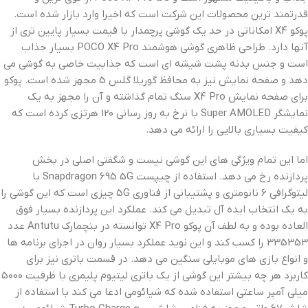
قدرتمند ترین محصولات این شرکت است که اخیرا وارد بازار شده است.
پوکو X4 امکاناتی در حد یک گوشی پرچمدار با قیمت بسیار پایین تری از
آنها دارد. طراحی ظاهری گوشی هوشمند POCO X4 Pro بسیار جذاب
است و جنس بدنه پشت شیشه ای است که جذابیت خاصی به گوشی می
دهد و صفحه نمایش نیز به محافظ گوریلا گلس 5 مجهز شده است. پوکو
برای صفحه نمایش X4 Pro سنگ تمام گذاشته و آن را مجهز به یک
نمایشگر Super AMOLED با نرخ به روز رسانی 120 هرتزی کرده است که
کیفیت بسیاری بالایی را ارائه می دهد.
اما این تمام ویژگی های این گوشی نیست و شگفتی اصلی در بخش
پردازنده رخ می دهد. استفاده از چیپست Snapdragon 695 5G با
لیتوگرافی 6 نانومتری و پشتیبانی از فناوری 5G چیزی است که این گوشی را
به یک انتخاب ایده آل تبدیل می کند. عملکرد این پردازنده بسیار فوق
العاده بوده و به لطف آن پوکو X4 Pro توانسته در بنچمارک Antutu عدد
335353 را کسب کند و این نوید عملکرد بسیار روان در اجرای برنامه ها
و انواع بازی های موبایلی سنگین می دهد. در قسمت باتری نیز برای
کاربرد هر چه بیشتر این گوشی از یک باتری لیتیوم پلیمری با ظرفیت 5000
میلی آمپر ساعتی استفاده شده که شیائومی ادعا می کند با استفاده از