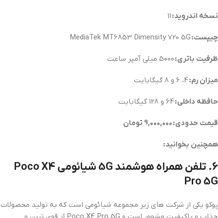
نسخه اندروید:
11
چیپست:
MediaTek MT6853 Dimensity 720 5G
ظرفیت باتری:
5000 میلی آمپر ساعت
میزان رم:
4، 6 و 8 گیگابایت
حافظه داخلی:
64 و 128 گیگابایت
قیمت حدودی: 9,000,000 تومان
همچنین بخوانید:
6. تلفن همراه هوشمند 5G شیائومی Poco X4
Pro 5G
پوکو یکی از شرکت های زیر مجموعه شیائومی است که به تولید محصولات
جذاب و باکیفیت مشهور است و Poco X4 Pro 5G از قوی ترین و