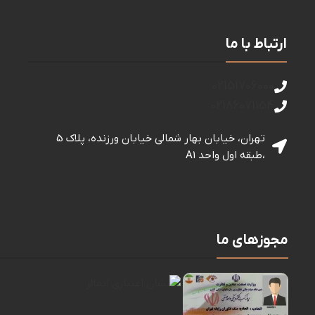
ارتباط با ما
02151706000
02186071154
تهران، خیابان بهار شمالی خيابان ورزنده، پلاک 5
،طبقه اول واحد A1
مجوزهای ما