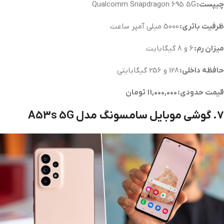
چیپست:
Qualcomm Snapdragon 695 5G
ظرفیت باتری:
5000 میلی آمپر ساعت
میزان رم:
6 و 8 گیگابایت
حافظه داخلی:
128 و 256 گیگابایتی
قیمت حدودی: 11,000,000 تومان
7. گوشی موبایل سامسونگ مدل A53s 5G