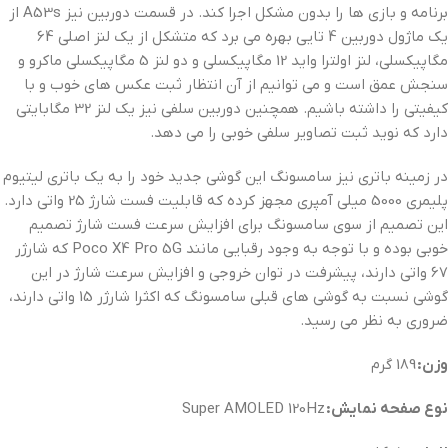
برنامه و بازی ها را بدون مشکل اجرا کند. در قسمت دوربین نیز A53s از
یک ماژول دوربین 4 تایی بهره می برد که متشکل از یک لنز اصلی 64
مگاپیکسلی، لنز اولترا واید 12 مگاپیکسلی و دو لنز 5 مگاپیکسلی ماکرو و
سنجش عمق است و می توانیم از آن انتظار ثبت عکس های خوب و با
کیفیتی را داشته باشیم. همچنین دوربین سلفی نیز یک لنز 32 مگابایتی
دارد که نوید ثبت تصاویر سلفی خوبی را می دهد.
در زمینه باتری نیز سامسونگ این گوشی جدید خود را به یک باتری لیتیوم
پلیمری 5000 میلی آمپری مجهز کرده که قابلیت فست شارژ 25 واتی دارد.
این تصمیم از سوی سامسونگ برای افزایش سرعت فست شارژ تصمیم
خوبی بوده و با توجه به وجود رقبایی مانند Poco X4 Pro 5G که شارژر
67 واتی دارند، پیشرفت در توان خروجی و افزایش سرعت شارژ در این
گوشی نسبت به گوشی های قبلی سامسونگ که اکثرا شارژر 15 واتی دارند،
ضروری به نظر می رسید.
وزن:
189 گرم
نوع صفحه نمایش:
Super AMOLED 120Hz