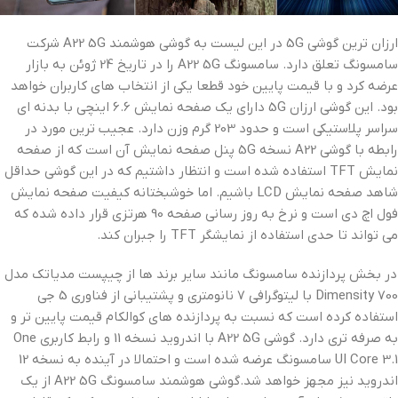
ارزان ترین گوشی 5G در این لیست به گوشی هوشمند A22 5G شرکت
سامسونگ تعلق دارد. سامسونگ A22 5G را در تاریخ 24 ژوئن به بازار
عرضه کرد و با قیمت پایین خود قطعا یکی از انتخاب های کاربران خواهد
بود. این گوشی ارزان 5G دارای یک صفحه نمایش 6.6 اینچی با بدنه ای
سراسر پلاستیکی است و حدود 203 گرم وزن دارد. عجیب ترین مورد در
رابطه با گوشی A22 نسخه 5G پنل صفحه نمایش آن است که از صفحه
نمایش TFT استفاده شده است و انتظار داشتیم که در این گوشی حداقل
شاهد صفحه نمایش LCD باشیم. اما خوشبختانه کیفیت صفحه نمایش
فول اچ دی است و نرخ به روز رسانی صفحه 90 هرتزی قرار داده شده که
می تواند تا حدی استفاده از نمایشگر TFT را جبران کند.
در بخش پردازنده سامسونگ مانند سایر برند ها از چیپست مدیاتک مدل
Dimensity 700 با لیتوگرافی 7 نانومتری و پشتیبانی از فناوری 5 جی
استفاده کرده است که نسبت به پردازنده های کوالکام قیمت پایین تر و
به صرفه تری دارد. گوشی A22 5G با اندروید نسخه 11 و رابط کاربری One
UI Core 3.1 سامسونگ عرضه شده است و احتمالا در آینده به نسخه 12
اندروید نیز مجهز خواهد شد.گوشی هوشمند سامسونگ A22 5G از یک