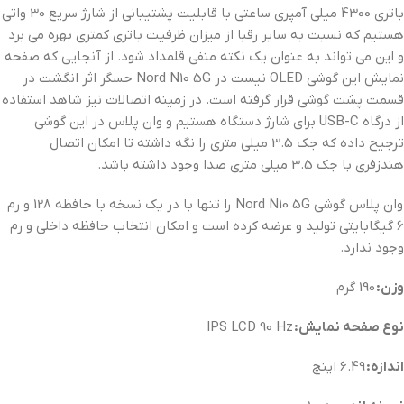
باتری 4300 میلی آمپری ساعتی با قابلیت پشتیبانی از شارژ سریع 30 واتی
هستیم که نسبت به سایر رقبا از میزان ظرفیت باتری کمتری بهره می برد
و این می تواند به عنوان یک نکته منفی قلمداد شود. از آنجایی که صفحه
نمایش این گوشی OLED نیست در Nord N10 5G حسگر اثر انگشت در
قسمت پشت گوشی قرار گرفته است. در زمینه اتصالات نیز شاهد استفاده
از درگاه USB-C برای شارژ دستگاه هستیم و وان پلاس در این گوشی
ترجیح داده که جک 3.5 میلی متری را نگه داشته تا امکان اتصال
هندزفری با جک 3.5 میلی متری صدا وجود داشته باشد.
وان پلاس گوشی Nord N10 5G را تنها با در یک نسخه با حافظه 128 و رم
6 گیگابایتی تولید و عرضه کرده است و امکان انتخاب حافظه داخلی و رم
وجود ندارد.
وزن:
190 گرم
نوع صفحه نمایش:
IPS LCD 90 Hz
اندازه:
6.49 اینچ