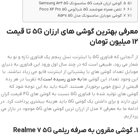
5. گوشی ارزان قیمت 5G سامسونگ Samsung A32 5G
6. تلفن همراه هوشمند 5G شیائومی Poco X4 Pro 5G
7. گوشی موبایل سامسونگ مدل A53s 5G
معرفی بهترین گوشی های ارزان 5G تا قیمت
12 میلیون تومان
از آنجایی که فناوری 5G یا اینترنت نسل پنجم یک فناوری تازه و نو به
شمار می رود، طبیعی است که در چند سال اول ورود این فناوری به دنیای
موبایل تعداد گوشی های با پشتیبانی از اینترنت فایو جی زیاد نباشند. با
این وجود تعداد این گوشی ها
به حدی رسیده است
که تقریبا در هر رده
قیمتی از تنوع خوبی برخوردار هستند. البته باید به این توجه شود که
گوشی های تولید شده با فناوری 5G نسبت به گوشی های 4G قیمت گران
تری دارند و برای داشتن یک گوشی ۵G باید هزینه بیشتری پرداخت کرد. در
ادامه ما به معرفی 7 مدل از ارزان ترین گوشی های 5G موجود در بازار می
پردازیم.
1. گوشی مقرون به صرفه ریلمی Realme 7 5G