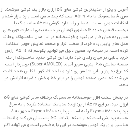
آخرین و یکی از جدیدترین گوشی های 5G ارزان بازار یک گوشی هوشمند از
سری A سامسونگ با نام A53s است که چند ماهی است وارد بازار شده و
امکانات خوبی نسبت به سایر رقبا دارد. گوشی A53s سامسونگ با
برچسب قیمتی حدود 12 میلیون تومانی در دسته بندی اسمارت فون های
میان رده میان قرار می گیرد و خوشبختانه در این مدل سامسونگ برخلاف
مدل های پایین رده خود، از سخت افزار و صفحه نمایش خوبی استفاده
کرده است. در نتیجه به همین دلیل می توانیم بگوییم که A53s ارزش
خرید بالایی در میان رقبای خود دارد. این گوشی جدید سامسونگ از یک
صفحه نمایش 6.5 اینچی سوپر آمولد (Super AMOLED) برخوردار است
که نرخ به روز رسانی 120 هرتزی دارد و با محافظ گوریلا گلس 5 محافظت
می شود که ایمنی صفحه گوشی را در برابر خط و خش و ضربه افزایش می
دهد.
در بخش سخت افزار خوشبختانه سامسونگ برخلاف سایر گوشی های 5G
ارزان خود، در این A52s از پردازنده مدیاتک استفاده نکرده و به سراغ
پردازنده Exynos 1280 رفته است. پردازنده Exynos 1280 مجهز به 8
هسته پردازشی است که از شبکه ارتباطی 5G پشتیبانی می کند و انتخاب
مناسبی برای یک گوشی هوشمند در این بازه قیمتی است و می تواند اکثر