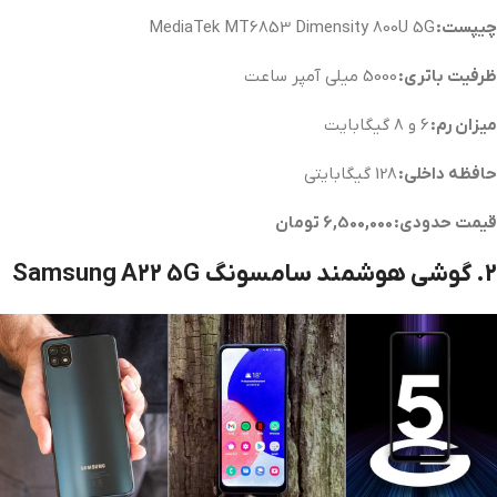
چیپست:
MediaTek MT6853 Dimensity 800U 5G
ظرفیت باتری:
5000 میلی آمپر ساعت
میزان رم:
6 و 8 گیگابایت
حافظه داخلی:
128 گیگابایتی
قیمت حدودی: 6,500,000 تومان
2. گوشی هوشمند سامسونگ Samsung A22 5G