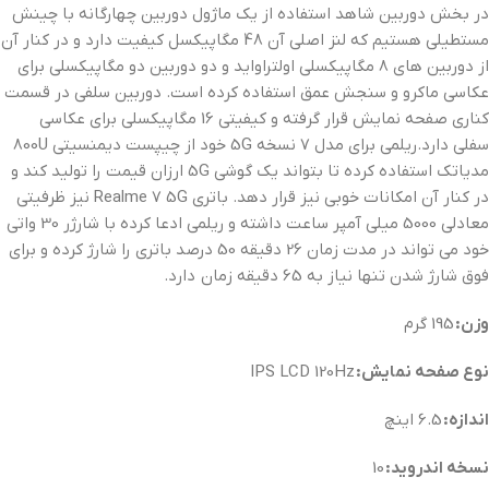
در بخش دوربین شاهد استفاده از یک ماژول دوربین چهارگانه با چینش
مستطیلی هستیم که لنز اصلی آن 48 مگاپیکسل کیفیت دارد و در کنار آن
از دوربین های 8 مگاپیکسلی اولتراواید و دو دوربین دو مگاپیکسلی برای
عکاسی ماکرو و سنجش عمق استفاده کرده است. دوربین سلفی در قسمت
کناری صفحه نمایش قرار گرفته و کیفیتی 16 مگاپیکسلی برای عکاسی
سفلی دارد.ریلمی برای مدل 7 نسخه 5G خود از چیپست دیمنسیتی 800U
مدیاتک استفاده کرده تا بتواند یک گوشی 5G ارزان قیمت را تولید کند و
در کنار آن امکانات خوبی نیز قرار دهد. باتری Realme 7 5G نیز ظرفیتی
معادلی 5000 میلی آمپر ساعت داشته و ریلمی ادعا کرده با شارژر 30 واتی
خود می تواند در مدت زمان 26 دقیقه 50 درصد باتری را شارژ کرده و برای
فوق شارژ شدن تنها نیاز به 65 دقیقه زمان دارد.
وزن:
195 گرم
نوع صفحه نمایش:
IPS LCD 120Hz
اندازه:
6.5 اینچ
نسخه اندروید:
10