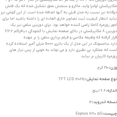
مگاپیکسلی اولترا واید، ماکرو و سنجش عمق تشکیل شده که یک فلش
دوگانه نیز نسبت به مدل قبلی به آنها اضافه شده است. از این گوشی نیز
نباید انتظار کیفیت ثبت تصاویر خارق العاده ای را داشته باشید اما برای
امور روزمره کاملا راضی کننده خواهد بود. برای دوربین سلفی نیز یک
دوربین 8 مگاپیکسلی در بالای صفحه نمایش با گشودگی دیافراگم f/2.2
قرار گرفته که وظیفه عکاسی و فیلم برداری سلفی را بر عهده
دارد. سامسونگ در این مدل از یک باتری 5000 میلی آمپر استفاده کرده
است که عملکرد بی نظیری دارد و می تواند به خوبی از پس نیاز های
روزمره کاربران بر بیاید.
وزن:
190 گرم
نوع صفحه نمایش:
TFT LCD 120Hz
اندازه:
6.6 اینچ
نسخه اندروید:
12
چیپست:
Exynos 1280 5G