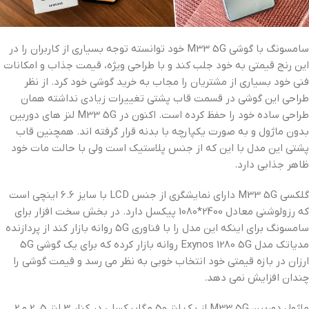
سامسونگ با گوشی M33 5G خود توانسته توجه بسیاری از کاربران را در
این رنج قیمتی به خود جلب کند و با طراحی ویژه، قیمت جذاب و امکانات
فنی خود بسیاری از مشتریان را مجاب به خرید گوشی خود کرد. از نظر
طراحی این گوشی در قسمت قاب پشتی تغییرات زیادی نداشته همان
طراحی ساده خود را حفظ کرده است. اکنون در M33 5G لنز های دوربین
بدون ماژول و به صورت یکپارچه با بدنه قرار گرفته اند. همچنین قاب
پشتی این مدل با این که از جنس پلاستیک است ولی با حالت مات خود
ظاهر جذابی دارد.
گلکسی M33 5G دارای نمایشگری از جنس LCD با سایز 6.6 اینچی است
که رزولوشنی معادل 2400*1080 پیکسل دارد. در بخش سخت افزار برای
سامسونگ برای اینکه این مدل را با فناوری 5G روانه بازار کند از پردازنده
مدیاتک مدل Exynos 1280 5G روانه بازار کرده که برای یک گوشی 5G
ارزان در بازه قیمتی خود انتخاب خوبی به نظر می رسد و قیمت گوشی را
چندان افزایش نمی دهد.
ماژول دوربین M33 5G از یک لنز 50 مگاپیکسلی در کنار 3 لنز 5، 2 و 2