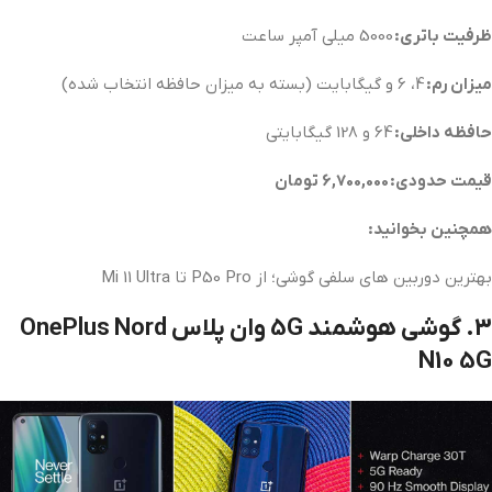
ظرفیت باتری:
5000 میلی آمپر ساعت
میزان رم:
4، 6 و گیگابایت (بسته به میزان حافظه انتخاب شده)
حافظه داخلی:
64 و 128 گیگابایتی
قیمت حدودی: 6,700,000 تومان
همچنین بخوانید:
بهترین دوربین های سلفی گوشی؛ از P50 Pro تا Mi 11 Ultra
3. گوشی هوشمند 5G وان پلاس OnePlus Nord
N10 5G