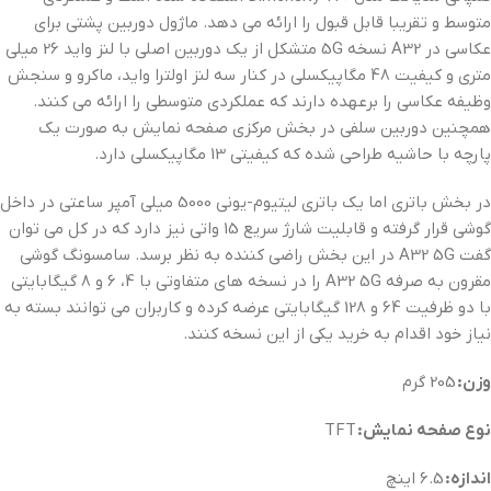
متوسط و تقریبا قابل قبول را ارائه می دهد. ماژول دوربین پشتی برای
عکاسی در A32 نسخه 5G متشکل از یک دوربین اصلی با لنز واید 26 میلی
متری و کیفیت 48 مگاپیکسلی در کنار سه لنز اولترا واید، ماکرو و سنجش
وظیفه عکاسی را برعهده دارند که عملکردی متوسطی را ارائه می کنند.
همچنین دوربین سلفی در بخش مرکزی صفحه نمایش به صورت یک
پارچه با حاشیه طراحی شده که کیفیتی 13 مگاپیکسلی دارد.
در بخش باتری اما یک باتری لیتیوم-یونی 5000 میلی آمپر ساعتی در داخل
گوشی قرار گرفته و قابلیت شارژ سریع 15 واتی نیز دارد که در کل می توان
گفت A32 5G در این بخش راضی کننده به نظر برسد. سامسونگ گوشی
مقرون به صرفه A32 5G را در نسخه های متفاوتی با 4، 6 و 8 گیگابایتی
با دو ظرفیت 64 و 128 گیگابایتی عرضه کرده و کاربران می توانند بسته به
نیاز خود اقدام به خرید یکی از این نسخه کنند.
وزن:
205 گرم
نوع صفحه نمایش:
TFT
اندازه:
6.5 اینچ