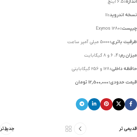
اندازه:
6.5 اینچ
نسخه اندروید:
11
چیپست:
Exynos 1280
ظرفیت باتری:
5000 میلی آمپر ساعت
میزان رم:
4، 6 و 8 گیگابایت
حافظه داخلی:
128 و 256 گیگابایتی
قیمت حدودی: 12,500,000 تومان
قدیمی تر
جدیدتر