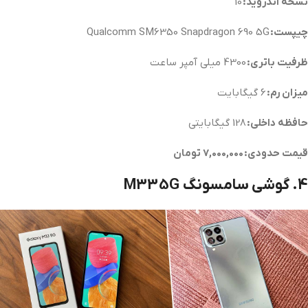
نسخه اندروید:
10
چیپست:
Qualcomm SM6350 Snapdragon 690 5G
ظرفیت باتری:
4300 میلی آمپر ساعت
میزان رم:
6 گیگابایت
حافظه داخلی:
128 گیگابایتی
قیمت حدودی: 7,000,000 تومان
4. گوشی سامسونگ M33 5G