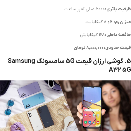
ظرفیت باتری:
5000 میلی آمپر ساعت
میزان رم: 6
و 8 گیگابایت
حافظه داخلی:
128 گیگابایتی
قیمت حدودی: 8,000,000 تومان
5. گوشی ارزان قیمت 5G سامسونگ Samsung
A32 5G