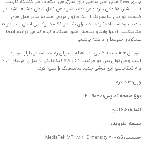
باتری 5000 میلی آمپر ساعتی برای شارژدهی استفاده می کند که قابلیت
فست شارژ 15 واتی دارد و می تواند شارژدهی قابل قبولی داشته باشد. در
قسمت دوربین سامسونگ از یک ماژول مربعی مشابه سایر مدل های
جدید خود استفاده کرده که دارای یک لنز 48 مگاپیکسلی اصلی و دو لنز 5
مگاپیکسلی اولترا واید و سنجش عمق استفاده کرده که می توانیم انتظار
عملکردی متوسط را داشته باشیم.
موبایل A22 نسخه 5 جی با حافظه و میزان رم مختلف در بازار موجود
است و می توان بین دو ظرفیت 64 و 128 گیگابایتی با میزان رم های 4، 6
و 8 گیگابایتی این گوشی جدید سامسونگ را تهیه کرد.
وزن:
203 گرم
نوع صفحه نمایش:
TFT 90Hz
اندازه:
6.6 اینچ
نسخه اندروید:
11
چیپست:
MediaTek MT6833 Dimensity 700 5G