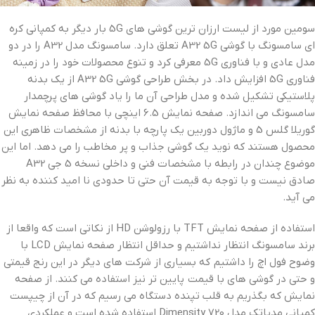
سومین مورد از لیست ارزان ترین گوشی های 5G بار دیگر به کمپانی کره
ای سامسونگ با گوشی A32 5G تعلق دارد. سامسونگ مدل A32 را در دو
مدل عادی و با فناوری 5G معرفی کرد و تنوع محصولات خود را در زمینه
فناوری 5G افزایش داد. در بخش طراحی گوشی A32 5G از یک بدنه
پلاستیکی تشکیل شده و مدل طراحی آن ما را یاد گوشی های پرچمدار
سامسونگ می اندازد. صفحه نمایش 6.5 اینچی با محافظ صفحه نمایش
گوریلا گلس 5 و ماژول دوربین یک پارچه با بدنه از مشخصات ظاهری این
محصول هستند که نوید یک گوشی جذاب و پر مخاطب را می دهد. اما این
موضوع چندان در رابطه با مشخصات فنی و داخلی نسخه 5 جی A32
صادق نیست و با توجه به قیمت آن حتی تا حدودی نا امید کننده به نظر
می آید.
استفاده از صفحه نمایش TFT با رزولوشن HD از نکاتی است که واقعا از
برند سامسونگ انتظار نداشتیم و حداقل انتظار صفحه نمایش LCD با
وضوح فول اچ را داشتیم که بسیاری از شرکت های دیگر در این رنج قیمتی
و حتی در گوشی های با قیمت پایین تر نیز استفاده می کنند. از صفحه
نمایش که بگذریم به قلب تپنده دستگاه می رسیم که در آن از چیپست
کمپانی مدیاتک مدل Dimensity 720 استفاده شده است و عملکردی