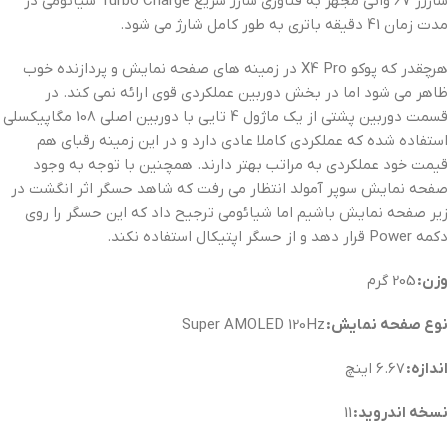
شارژر 67 واتی مجهز به فناوری شارژ سریع Turbo Charge شیائومی در
مدت زمان 41 دقیقه باتری به طور کامل شارژ می شود.
هرچقدر که پوکو X4 Pro در زمینه های صفحه نمایش و پردازنده خوب
ظاهر می شود اما در بخش دوربین عملکردی قوی ارائه نمی کند. در
قسمت دوربین پشتی از یک ماژول 4 تایی با دوربین اصلی 108 مگاپیکسلی
استفاده شده که عملکردی کاملا عادی دارد و در این زمینه رقبای هم
قیمت خود عملکردی به مراتب بهتر دارند. همچنین با توجه به وجود
صفحه نمایش سوپر آمولد انتظار می رفت که شاهد حسگر اثر انگشت در
زیر صفحه نمایش باشیم اما شیائومی ترجیح داد که این حسگر را روی
دکمه Power قرار دهد و از حسگر اپتیکال استفاده نکند.
وزن:
205 گرم
نوع صفحه نمایش:
Super AMOLED 120Hz
اندازه:
6.67 اینچ
نسخه اندروید:
11