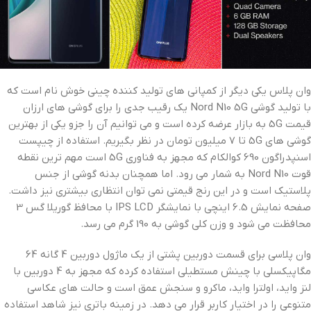
وان پلاس یکی دیگر از کمپانی های تولید کننده چینی خوش نام است که
با تولید گوشی Nord N10 5G یک رقیب جدی را برای گوشی های ارزان
قیمت 5G به بازار عرضه کرده است و می توانیم آن را جزو یکی از بهترین
گوشی های 5G تا 7 میلیون تومان در نظر بگیریم. استفاده از چیپست
اسنپدراگون 690 کوالکام که مجهز به فناوری 5G است مهم ترین نقطه
قوت Nord N10 به شمار می رود. اما همچنان بدنه گوشی از جنس
پلاستیک است و در این رنج قیمتی نمی توان انتظاری بیشتری نیز داشت.
صفحه نمایش 6.5 اینچی با نمایشگر IPS LCD با محافظ گوریلا گس 3
محافظت می شود و وزن کلی گوشی به 190 گرم می رسد.
وان پلاسی برای قسمت دوربین پشتی از یک ماژول دوربین 4 گانه 64
مگاپیکسلی با چینش مستطیلی استفاده کرده که مجهز به 4 دوربین با
لنز واید، اولترا واید، ماکرو و سنجش عمق است و حالت های عکاسی
متنوعی را در اختیار کاربر قرار می دهد. در زمینه باتری نیز شاهد استفاده