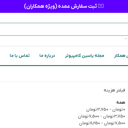
👈🏻 ثبت سفارش عمده (ویژه همکاران)
 همکار
مجله یاسین کامپیوتر
درباره ما
تماس با ما
فیلتر هزینه
همه
0
تومان
-
3,750
تومان
3,750
تومان
-
7,500
تومان
7,500
تومان
-
11,250
تومان