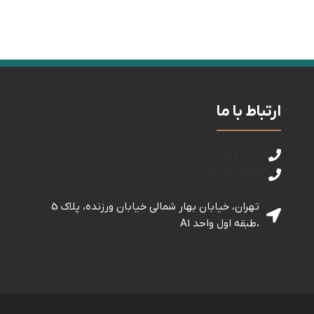
ارتباط با ما
02151706000
02186071154
تهران، خیابان بهار شمالی خيابان ورزنده، پلاک 5
،طبقه اول واحد A1