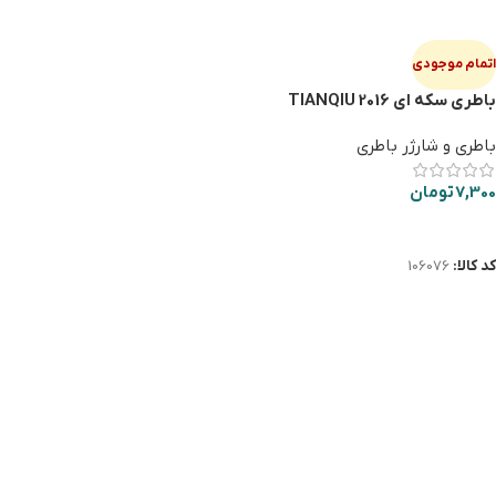
اتمام موجودی
باطری سکه ای TIANQIU 2016
باطری و شارژر باطری
7,300
تومان
اطلاعات بیشتر
کد کالا:
106076