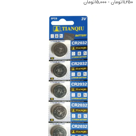
11,250
تومان
-
15,000
تومان