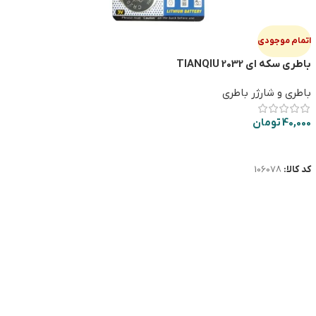
اتمام موجودی
باطری سکه ای TIANQIU 2032
باطری و شارژر باطری
40,000
تومان
اطلاعات بیشتر
کد کالا:
106078