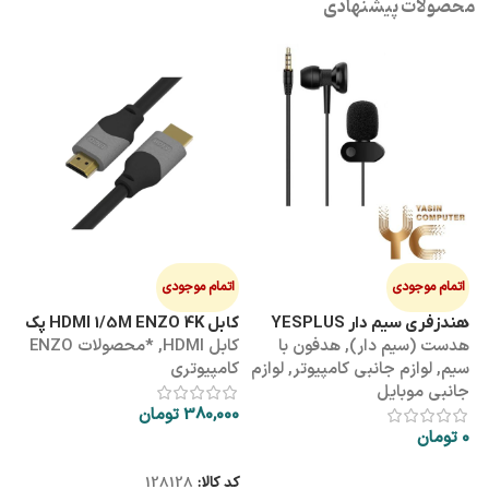
محصولات پیشنهادی
اتمام موجودی
اتمام موجودی
ا
هندزفری سیم دار YESPLUS
کابل HDMI 1/5M ENZO 4K پک
کابل 3M
هدست (سیم دار)
,
هدفون با
کابل HDMI
,
*محصولات ENZO
کاب
YS-113
طلقی
سیم
,
لوازم جانبی کامپیوتر
,
لوازم
کامپیوتری
کا
جانبی موبایل
380,000
تومان
00
0
تومان
اطلاعات بیشتر
اطلاعات بیشتر
کد کالا:
128128
کد