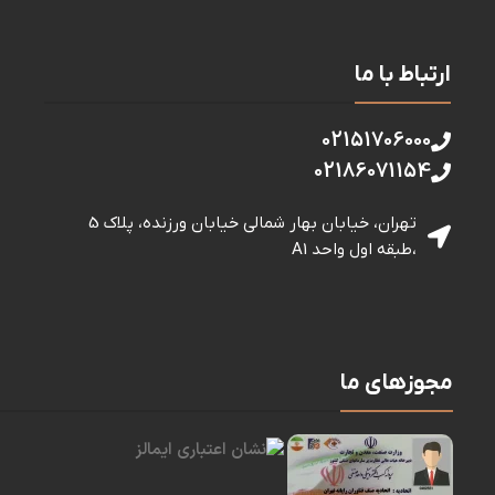
ارتباط با ما
02151706000
02186071154
تهران، خیابان بهار شمالی خيابان ورزنده، پلاک 5
،طبقه اول واحد A1
مجوزهای ما