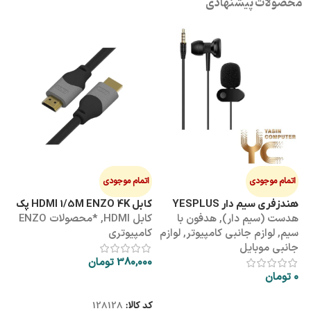
محصولات پیشنهادی
اتمام موجودی
اتمام موجودی
ا
هندزفری سیم دار YESPLUS
کابل HDMI 1/5M ENZO 4K پک
کابل 3M
هدست (سیم دار)
,
هدفون با
کابل HDMI
,
*محصولات ENZO
کاب
YS-113
طلقی
سیم
,
لوازم جانبی کامپیوتر
,
لوازم
کامپیوتری
کا
جانبی موبایل
380,000
تومان
00
0
تومان
اطلاعات بیشتر
اطلاعات بیشتر
کد کالا:
128128
کد