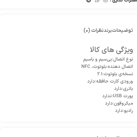
اشتراک گذاری :
توضیحات
برند
نظرات (0)
ویژگی های کالا
نوع اتصال:بی‌سیم و باسیم
اتصال دهنده:بلوتوث، NFC
نسخه‌ی بلوتوث:2.1
ورودی کارت حافظه:دارد
باتری:دارد
پورت USB:ندارد
میکروفون:دارد
رادیو:دارد