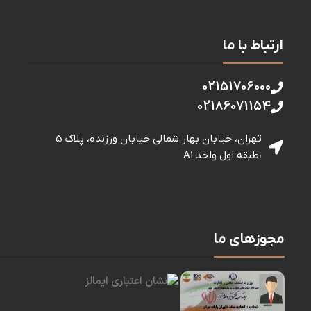
ارتباط با ما
02151706000
02186071154
تهران، خیابان بهار شمالی خيابان ورزنده، پلاک 5
،طبقه اول واحد A1
مجوزهای ما