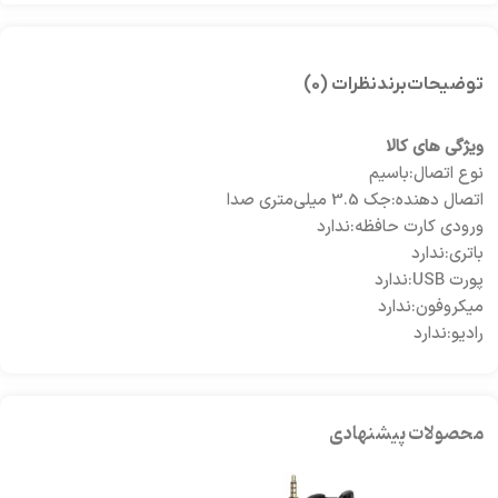
توضیحات
برند
نظرات (0)
ویژگی های کالا
نوع اتصال:باسیم
اتصال دهنده:جک 3.5 میلی‌متری صدا
ورودی کارت حافظه:ندارد
باتری:ندارد
پورت USB:ندارد
میکروفون:ندارد
رادیو:ندارد
محصولات پیشنهادی