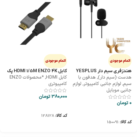
اتمام موجودی
اتمام موجودی
ا
هندزفری سیم دار YESPLUS
کابل HDMI 1/5M ENZO 4K پک
کابل 3M
هدست (سیم دار)
,
هدفون با
کابل HDMI
,
*محصولات ENZO
کاب
YS-113
طلقی
سیم
,
لوازم جانبی کامپیوتر
,
لوازم
کامپیوتری
کا
جانبی موبایل
380,000
تومان
00
0
تومان
اطلاعات بیشتر
اطلاعات بیشتر
کد کالا:
128128
کد
کد کالا:
150091