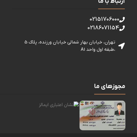
ارتباط با ما
02151706000
02186071154
تهران، خیابان بهار شمالی خيابان ورزنده، پلاک 5
،طبقه اول واحد A1
مجوزهای ما