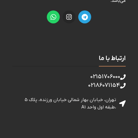
می‌باشد.
ارتباط با ما
02151706000
02186071154
تهران، خیابان بهار شمالی خيابان ورزنده، پلاک 5
،طبقه اول واحد A1