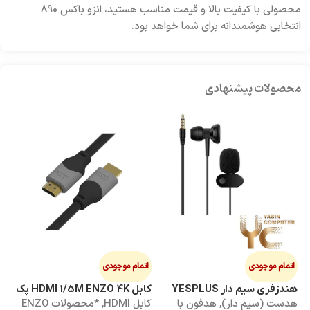
محصولی با کیفیت بالا و قیمت مناسب هستید، انزو باکس 890
انتخابی هوشمندانه برای شما خواهد بود.
محصولات پیشنهادی
اتمام موجودی
اتمام موجودی
ا
هندزفری سیم دار YESPLUS
کابل HDMI 1/5M ENZO 4K پک
کابل 3M
هدست (سیم دار)
,
هدفون با
کابل HDMI
,
*محصولات ENZO
کاب
YS-113
طلقی