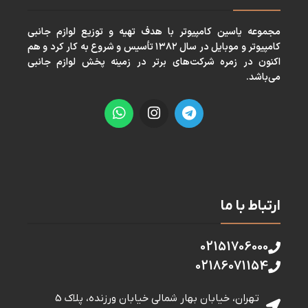
مجموعه ياسين كامپيوتر با هدف تهيه و توزيع لوازم جانبی
كامپيوتر و موبايل در سال ١٣٨٢ تأسيس و شروع به كار كرد و هم
اكنون در زمره شركت‌های برتر در زمينه پخش لوازم جانبی
می‌باشد.
ارتباط با ما
02151706000
02186071154
تهران، خیابان بهار شمالی خيابان ورزنده، پلاک 5