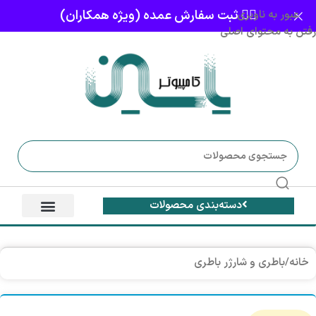
👈🏻 ثبت سفارش عمده (ویژه همکاران)
عبور به ناوبری
رفتن به محتوای اصلی
دسته‌بندی محصولات
خانه
/
باطری و شارژر باطری