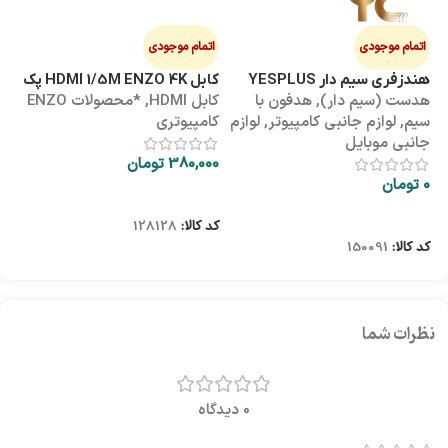
اتمام موجودی
اتمام موجودی
ا
هندزفری سیم دار YESPLUS
کابل HDMI 1/5M ENZO 4K پک
کابل 3M
هدست (سیم دار)
,
هدفون با
کابل HDMI
,
*محصولات ENZO
کاب
YS-113
طلقی
سیم
,
لوازم جانبی کامپیوتر
,
لوازم
کامپیوتری
کا
جانبی موبایل
380,000
تومان
00
0
تومان
اطلاعات بیشتر
اطلاعات بیشتر
کد کالا:
128128
کد
کد کالا:
150091
نظرات شما
0 دیدگاه